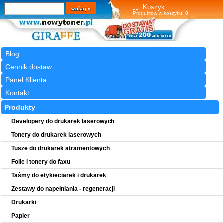
Wyszukiwarka
szukaj
Koszyk
Produktów w koszyku:
0
Blog
Cennik dostaw
Panel Klienta
Kontakt
Produkty
Developery do drukarek laserowych
Tonery do drukarek laserowych
Tusze do drukarek atramentowych
Folie i tonery do faxu
Taśmy do etykieciarek i drukarek
Zestawy do napełniania - regeneracji
Drukarki
Papier