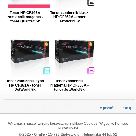
Toner HP CF363A
Toner zamiennik black
zamiennik magenta -
HP CF360A - toner
toner Quantec 5k
JetWorld 6k
Toner zamiennik cyan
Toner zamiennik
HP CF361A - toner
magenta HP CF363A -
JetWorld 5k
toner JetWorld 5k
« powrót
drukuj
W ramach naszej witryny korzystamy z plików Cookies. Więcej w
Polityce
prywatności
© 2025 - Giraffe - 15-727 Białystok, ul. Hetmańska 44 lok 52