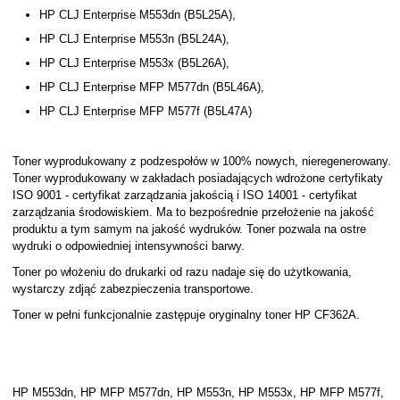
HP CLJ Enterprise M553dn (B5L25A),
HP CLJ Enterprise M553n (B5L24A),
HP CLJ Enterprise M553x (B5L26A),
HP CLJ Enterprise MFP M577dn (B5L46A),
HP CLJ Enterprise MFP M577f (B5L47A)
Toner wyprodukowany z podzespołów w 100% nowych, nieregenerowany.
Toner wyprodukowany w zakładach posiadających wdrożone certyfikaty
ISO 9001 - certyfikat zarządzania jakością i ISO 14001 - certyfikat
zarządzania środowiskiem. Ma to bezpośrednie przełożenie na jakość
produktu a tym samym na jakość wydruków. Toner pozwala na ostre
wydruki o odpowiedniej intensywności barwy.
Toner po włożeniu do drukarki od razu nadaje się do użytkowania,
wystarczy zdjąć zabezpieczenia transportowe.
Toner w pełni funkcjonalnie zastępuje oryginalny toner HP CF362A.
HP M553dn, HP MFP M577dn, HP M553n, HP M553x, HP MFP M577f,