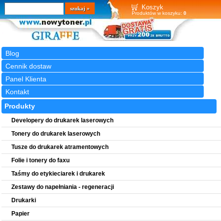
Wyszukiwarka
szukaj
Koszyk
Produktów w koszyku:
0
Blog
Cennik dostaw
Panel Klienta
Kontakt
Produkty
Developery do drukarek laserowych
Tonery do drukarek laserowych
Tusze do drukarek atramentowych
Folie i tonery do faxu
Taśmy do etykieciarek i drukarek
Zestawy do napełniania - regeneracji
Drukarki
Papier