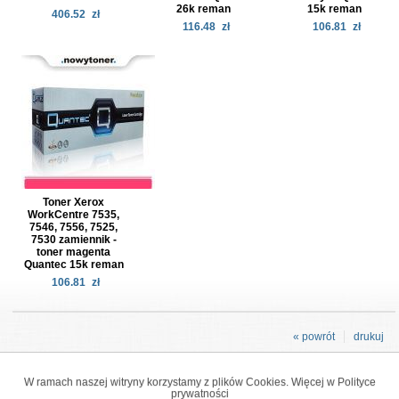
26k reman
15k reman
406.52
zł
116.48
zł
106.81
zł
Toner Xerox
WorkCentre 7535,
7546, 7556, 7525,
7530 zamiennik -
toner magenta
Quantec 15k reman
106.81
zł
« powrót
drukuj
W ramach naszej witryny korzystamy z plików Cookies. Więcej w
Polityce
prywatności