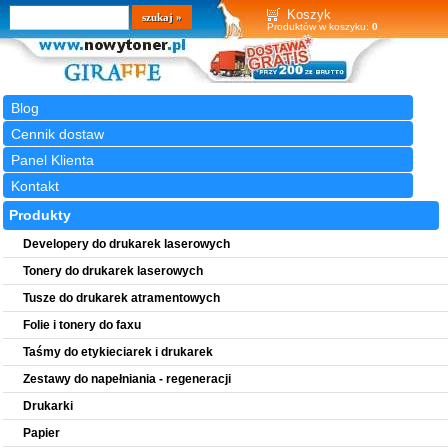
Wyszukiwarka
szukaj
Koszyk
Produktów w koszyku:
0
Blog
Cennik dostaw
Panel Klienta
Kontakt
Produkty
Developery do drukarek laserowych
Tonery do drukarek laserowych
Tusze do drukarek atramentowych
Folie i tonery do faxu
Taśmy do etykieciarek i drukarek
Zestawy do napełniania - regeneracji
Drukarki
Papier