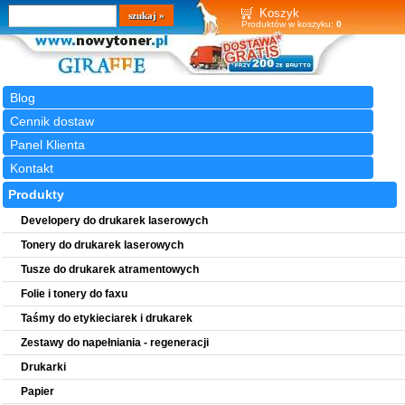
Wyszukiwarka
szukaj
Koszyk
Produktów w koszyku:
0
Blog
Cennik dostaw
Panel Klienta
Kontakt
Produkty
Developery do drukarek laserowych
Tonery do drukarek laserowych
Tusze do drukarek atramentowych
Folie i tonery do faxu
Taśmy do etykieciarek i drukarek
Zestawy do napełniania - regeneracji
Drukarki
Papier