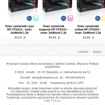
Toner zamiennik cyan
Toner zamiennik
Toner zamiennik
HP CF541A - toner
magenta HP CF543A -
yellow HP CF542A -
JetWorld 1.3k
toner JetWorld 1.3k
toner JetWorld 1.3k
82.64
zł
82.64
zł
82.64
zł
« powrót
drukuj
W ramach naszej witryny korzystamy z plików Cookies. Więcej w
Polityce
prywatności
© 2025 - Giraffe - 15-727 Białystok, ul. Hetmańska 44 lok 52
Kontakt:
sklep@nowytoner.pl
tel.
+48 692446414
Pon. - Pt.: 8:00 - 16:00
Powered by QUICK.CART
Wszystkie nazwy i znaki towarowe użyte na stronie stanowią własność
ich właścicieli i zostały użyte jedynie w celu identyfikacji produktu.
Przedstawiona oferta w sklepie nie stanowi oferty w rozumieniu Kodeksu
Cywilnego, jest jedynie zaproszeniem do rozpoczęcia rokowań (zgodnie
z art. 71 k.c.).