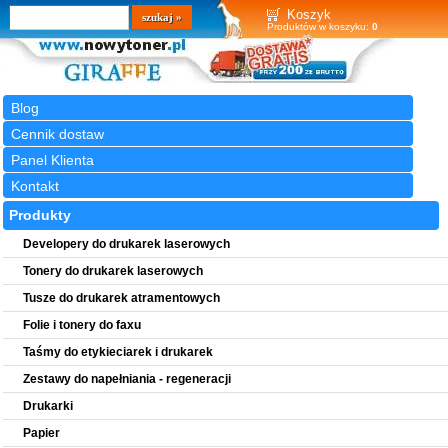
Wyszukiwarka
szukaj
Koszyk
Produktów w koszyku:
0
Blog
Cennik dostaw
Panel Klienta
Kontakt
Produkty
Developery do drukarek laserowych
Tonery do drukarek laserowych
Tusze do drukarek atramentowych
Folie i tonery do faxu
Taśmy do etykieciarek i drukarek
Zestawy do napełniania - regeneracji
Drukarki
Papier