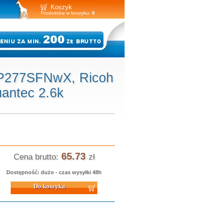
Koszyk
Produktów w koszyku:
0
SP277SFNwX, Ricoh
antec 2.6k
65.73
Cena brutto:
zł
Dostępność: dużo - czas wysyłki 48h
 koszyka