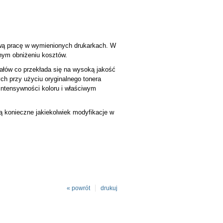
ową pracę w wymienionych drukarkach. W
źnym obniżeniu kosztów.
ałów co przekłada się na wysoką jakość
ch przy użyciu oryginalnego tonera
intensywności koloru i właściwym
są konieczne jakiekolwiek modyfikacje w
« powrót
drukuj