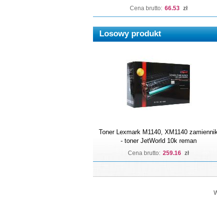
Cena brutto:
66.53
zł
Losowy produkt
Toner Lexmark M1140, XM1140 zamienni
- toner JetWorld 10k reman
Cena brutto:
259.16
zł
W