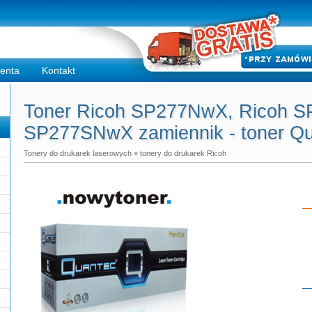
ienta
Kontakt
Toner Ricoh SP277NwX, Ricoh 
SP277SNwX zamiennik - toner Qu
Tonery do drukarek laserowych
»
tonery do drukarek Ricoh
Do