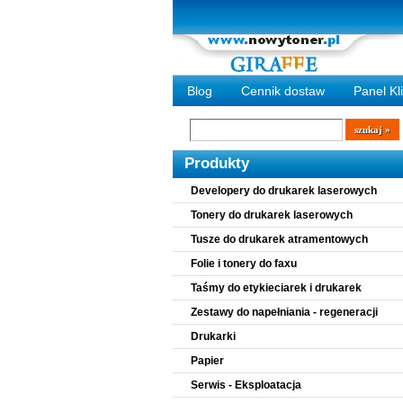
Blog
Cennik dostaw
Panel Kl
Wyszukiwarka
szukaj
Produkty
Developery do drukarek laserowych
Tonery do drukarek laserowych
Tusze do drukarek atramentowych
Folie i tonery do faxu
Taśmy do etykieciarek i drukarek
Zestawy do napełniania - regeneracji
Drukarki
Papier
Serwis - Eksploatacja