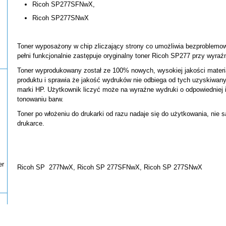
Ricoh SP277SFNwX,
Ricoh SP277SNwX
Toner wyposażony w chip zliczający strony co umożliwia bezproblem
pełni funkcjonalnie zastępuje oryginalny toner Ricoh SP277 przy wyra
Toner wyprodukowany został ze 100% nowych, wysokiej jakości materi
produktu i sprawia że jakość wydruków nie odbiega od tych uzyskiwany
marki HP. Użytkownik liczyć może na wyraźne wydruki o odpowiedniej 
tonowaniu barw.
Toner po włożeniu do drukarki od razu nadaje się do użytkowania, nie 
drukarce.
er
Ricoh SP 277NwX, Ricoh SP 277SFNwX, Ricoh SP 277SNwX