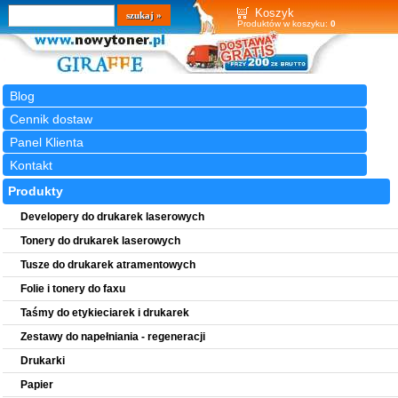
Wyszukiwarka
szukaj
Koszyk
Produktów w koszyku:
0
Blog
Cennik dostaw
Panel Klienta
Kontakt
Produkty
Developery do drukarek laserowych
Tonery do drukarek laserowych
Tusze do drukarek atramentowych
Folie i tonery do faxu
Taśmy do etykieciarek i drukarek
Zestawy do napełniania - regeneracji
Drukarki
Papier