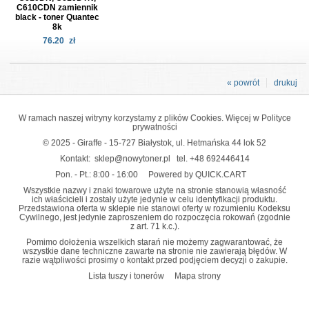
C610CDN zamiennik
black - toner Quantec
8k
76.20
zł
« powrót
drukuj
W ramach naszej witryny korzystamy z plików Cookies. Więcej w
Polityce
prywatności
© 2025 - Giraffe - 15-727 Białystok, ul. Hetmańska 44 lok 52
Kontakt:
sklep@nowytoner.pl
tel.
+48 692446414
Pon. - Pt.: 8:00 - 16:00
Powered by QUICK.CART
Wszystkie nazwy i znaki towarowe użyte na stronie stanowią własność
ich właścicieli i zostały użyte jedynie w celu identyfikacji produktu.
Przedstawiona oferta w sklepie nie stanowi oferty w rozumieniu Kodeksu
Cywilnego, jest jedynie zaproszeniem do rozpoczęcia rokowań (zgodnie
z art. 71 k.c.).
Pomimo dołożenia wszelkich starań nie możemy zagwarantować, że
wszystkie dane techniczne zawarte na stronie nie zawierają błędów. W
razie wątpliwości prosimy o kontakt przed podjęciem decyzji o zakupie.
Lista tuszy i tonerów
Mapa strony