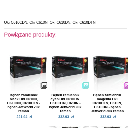
Oki C610CDN, Oki C610N, Oki C610DN, Oki C610DTN
Powiązane produkty:
Bęben zamiennik
Bęben zamiennik
Bęben zamiennik
black Oki C610N,
cyan Oki C610DN,
magenta Oki
C610DN, C610DTN -
C610DTN, C610N -
C610DTN, C610N,
bęben JetWorld 20k
bęben JetWorld 20k
C610DN - bęben
reman
reman
JetWorld 20k reman
221.94
zł
332.93
zł
332.93
zł