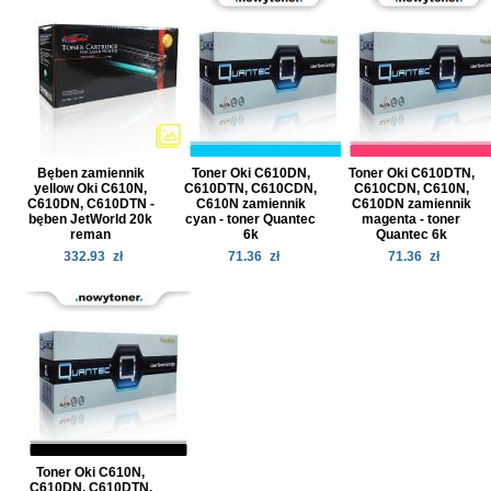
Bęben zamiennik
Toner Oki C610DN,
Toner Oki C610DTN,
yellow Oki C610N,
C610DTN, C610CDN,
C610CDN, C610N,
C610DN, C610DTN -
C610N zamiennik
C610DN zamiennik
bęben JetWorld 20k
cyan - toner Quantec
magenta - toner
reman
6k
Quantec 6k
332.93
zł
71.36
zł
71.36
zł
Toner Oki C610N,
C610DN, C610DTN,