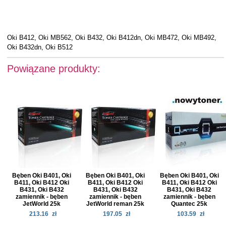
Oki B412, Oki MB562, Oki B432, Oki B412dn, Oki MB472, Oki MB492,
Oki B432dn, Oki B512
Powiązane produkty:
Bęben Oki B401, Oki
Bęben Oki B401, Oki
Bęben Oki B401, Oki
B411, Oki B412 Oki
B411, Oki B412 Oki
B411, Oki B412 Oki
B431, Oki B432
B431, Oki B432
B431, Oki B432
zamiennik - bęben
zamiennik - bęben
zamiennik - bęben
JetWorld 25k
JetWorld reman 25k
Quantec 25k
213.16
zł
197.05
zł
103.59
zł