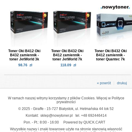
Toner Oki B412 Oki
Toner Oki B432 Oki
Toner Oki B432 Oki
B432 zamiennik -
B412 zamiennik -
B412 zamiennik -
toner JetWorld 3k
toner JetWorld 7k
toner Quantec 7k
98.76
zł
118.09
zł
« powrót
drukuj
W ramach naszej witryny korzystamy z plików Cookies. Więcej w
Polityce
prywatności
© 2025 - Giraffe - 15-727 Białystok, ul. Hetmańska 44 lok 52
Kontakt:
sklep@nowytoner.pl
tel.
+48 692446414
Pon. - Pt.: 8:00 - 16:00
Powered by QUICK.CART
Wszystkie nazwy i znaki towarowe użyte na stronie stanowią własność