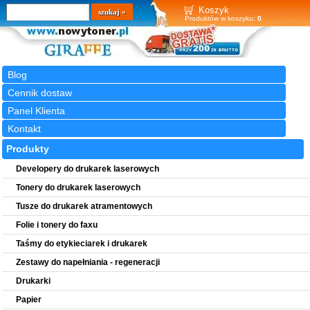
Wyszukiwarka
szukaj
Koszyk
Produktów w koszyku:
0
Blog
Cennik dostaw
Panel Klienta
Kontakt
Produkty
Developery do drukarek laserowych
Tonery do drukarek laserowych
Tusze do drukarek atramentowych
Folie i tonery do faxu
Taśmy do etykieciarek i drukarek
Zestawy do napełniania - regeneracji
Drukarki
Papier