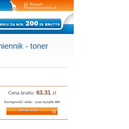
Koszyk
Produktów w koszyku:
0
ennik - toner
63.31
Cena brutto:
zł
Dostępność: mało - czas wysyłki 48h
 koszyka