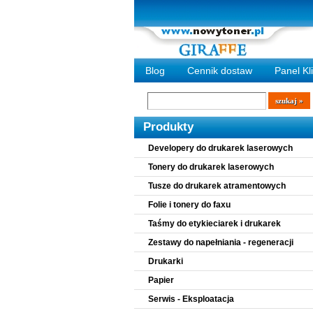
Blog
Cennik dostaw
Panel Kl
Wyszukiwarka
szukaj
Produkty
Developery do drukarek laserowych
Tonery do drukarek laserowych
Tusze do drukarek atramentowych
Folie i tonery do faxu
Taśmy do etykieciarek i drukarek
Zestawy do napełniania - regeneracji
Drukarki
Papier
Serwis - Eksploatacja