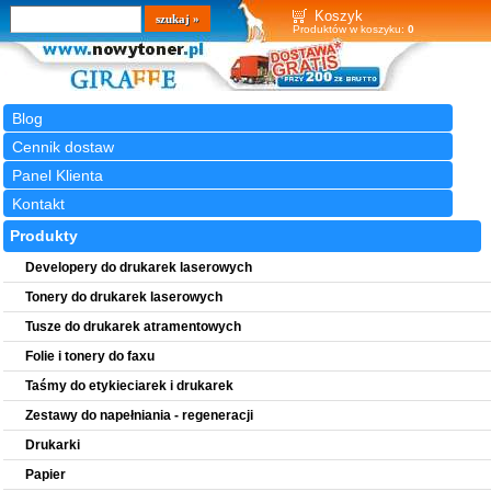
Wyszukiwarka
szukaj
Koszyk
Produktów w koszyku:
0
Blog
Cennik dostaw
Panel Klienta
Kontakt
Produkty
Developery do drukarek laserowych
Tonery do drukarek laserowych
Tusze do drukarek atramentowych
Folie i tonery do faxu
Taśmy do etykieciarek i drukarek
Zestawy do napełniania - regeneracji
Drukarki
Papier