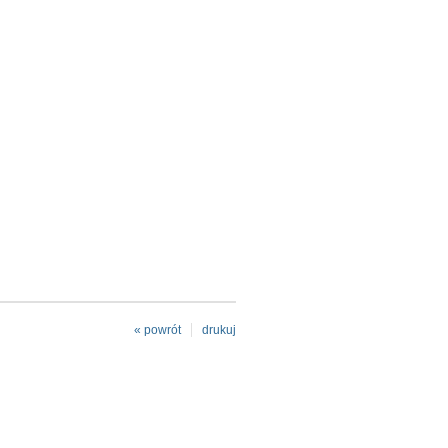
« powrót
drukuj