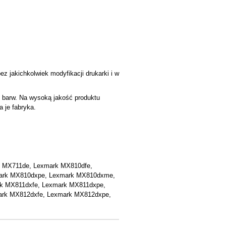
z jakichkolwiek modyfikacji drukarki i w
u barw. Na wysoką jakość produktu
a je fabryka.
 MX711de, Lexmark MX810dfe,
ark MX810dxpe, Lexmark MX810dxme,
k MX811dxfe, Lexmark MX811dxpe,
rk MX812dxfe, Lexmark MX812dxpe,