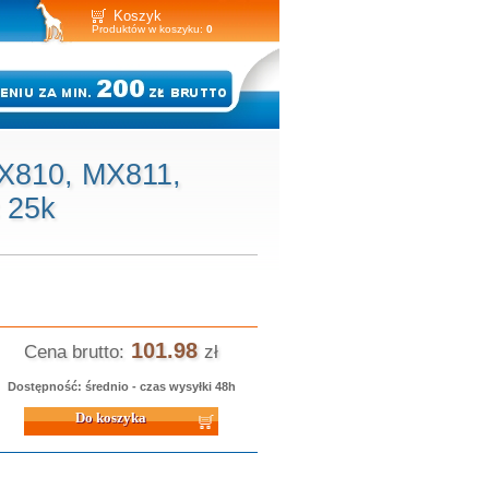
Koszyk
Produktów w koszyku:
0
X810, MX811,
 25k
101.98
Cena brutto:
zł
Dostępność: średnio - czas wysyłki 48h
 koszyka