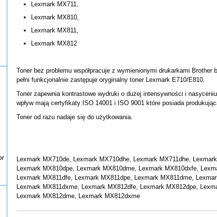
Lexmark MX711,
Lexmark MX810,
Lexmark MX811,
Lexmark MX812
Toner bez problemu współpracuje z wymienionymi drukarkami Brother be
pełni funkcjonalnie zastępuje oryginalny toner Lexmark E710/E810.
Toner zapewnia kontrastowe wydruki o dużej intensywności i nasyceni
wpływ mają certyfikaty ISO 14001 i ISO 9001 które posiada produkując
Toner od razu nadaje się do użytkowania.
er
Lexmark MX710de, Lexmark MX710dhe, Lexmark MX711dhe, Lexmark
Lexmark MX810dpe, Lexmark MX810dme, Lexmark MX810dxfe, Lexm
Lexmark MX811dfe, Lexmark MX811dpe, Lexmark MX811dme, Lexmar
Lexmark MX811dxme, Lexmark MX812dfe, Lexmark MX812dpe, Lexma
Lexmark MX812dme, Lexmark MX812dxme