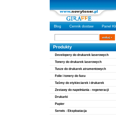
Blog
Cennik dostaw
Panel Kl
Wyszukiwarka
szukaj
Produkty
Developery do drukarek laserowych
Tonery do drukarek laserowych
Tusze do drukarek atramentowych
Folie i tonery do faxu
Taśmy do etykieciarek i drukarek
Zestawy do napełniania - regeneracji
Drukarki
Papier
Serwis - Eksploatacja