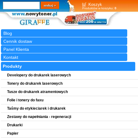
Wyszukiwarka
szukaj
Koszyk
Produktów w koszyku:
0
Blog
Cennik dostaw
Panel Klienta
Kontakt
Produkty
Developery do drukarek laserowych
Tonery do drukarek laserowych
Tusze do drukarek atramentowych
Folie i tonery do faxu
Taśmy do etykieciarek i drukarek
Zestawy do napełniania - regeneracji
Drukarki
Papier