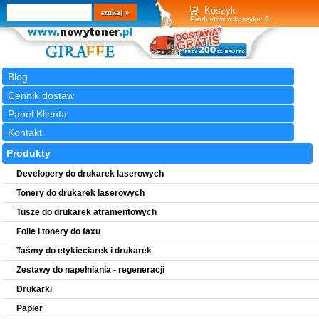
Wyszukiwarka
szukaj
Koszyk
Produktów w koszyku:
0
Blog
Cennik dostaw
Panel Klienta
Kontakt
Produkty
Developery do drukarek laserowych
Tonery do drukarek laserowych
Tusze do drukarek atramentowych
Folie i tonery do faxu
Taśmy do etykieciarek i drukarek
Zestawy do napełniania - regeneracji
Drukarki
Papier