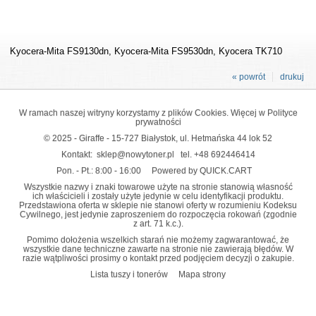
Kyocera-Mita FS9130dn, Kyocera-Mita FS9530dn, Kyocera TK710
« powrót
drukuj
W ramach naszej witryny korzystamy z plików Cookies. Więcej w
Polityce
prywatności
© 2025 - Giraffe - 15-727 Białystok, ul. Hetmańska 44 lok 52
Kontakt:
sklep@nowytoner.pl
tel.
+48 692446414
Pon. - Pt.: 8:00 - 16:00
Powered by QUICK.CART
Wszystkie nazwy i znaki towarowe użyte na stronie stanowią własność
ich właścicieli i zostały użyte jedynie w celu identyfikacji produktu.
Przedstawiona oferta w sklepie nie stanowi oferty w rozumieniu Kodeksu
Cywilnego, jest jedynie zaproszeniem do rozpoczęcia rokowań (zgodnie
z art. 71 k.c.).
Pomimo dołożenia wszelkich starań nie możemy zagwarantować, że
wszystkie dane techniczne zawarte na stronie nie zawierają błędów. W
razie wątpliwości prosimy o kontakt przed podjęciem decyzji o zakupie.
Lista tuszy i tonerów
Mapa strony