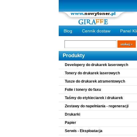
Blog
Cennik dostaw
Panel Kl
Wyszukiwarka
szukaj
Produkty
Developery do drukarek laserowych
Tonery do drukarek laserowych
Tusze do drukarek atramentowych
Folie i tonery do faxu
Taśmy do etykieciarek i drukarek
Zestawy do napełniania - regeneracji
Drukarki
Papier
Serwis - Eksploatacja