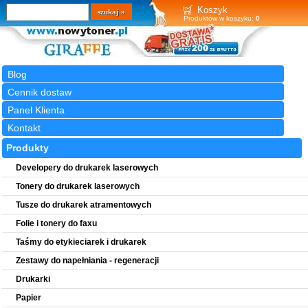
Wyszukiwarka
szukaj
Koszyk
Produktów w koszyku:
0
Blog
Cennik dostaw
Panel Klienta
Kontakt
Produkty
Developery do drukarek laserowych
Tonery do drukarek laserowych
Tusze do drukarek atramentowych
Folie i tonery do faxu
Taśmy do etykieciarek i drukarek
Zestawy do napełniania - regeneracji
Drukarki
Papier