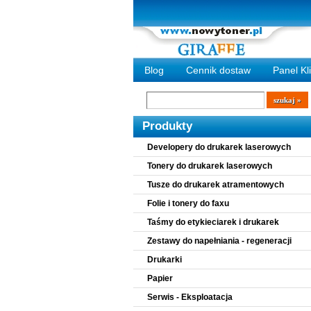
Blog
Cennik dostaw
Panel Kl
Wyszukiwarka
szukaj
Produkty
Developery do drukarek laserowych
Tonery do drukarek laserowych
Tusze do drukarek atramentowych
Folie i tonery do faxu
Taśmy do etykieciarek i drukarek
Zestawy do napełniania - regeneracji
Drukarki
Papier
Serwis - Eksploatacja