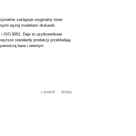
jonalnie zastępuje oryginalny toner
nymi wyżej modelami drukarek.
 i ISO 9001. Daje to użytkownikowi
jwyższe standardy produkcji przekładają
sywnością barw i wiernym
« powrót
drukuj