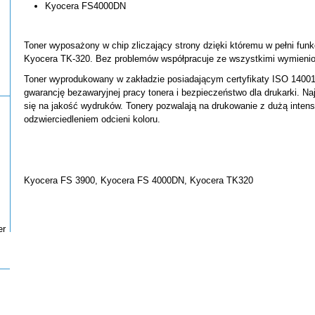
Kyocera FS4000DN
Toner wyposażony w chip zliczający strony dzięki któremu w pełni funkc
Kyocera TK-320. Bez problemów współpracuje ze wszystkimi wymienio
Toner wyprodukowany w zakładzie posiadającym certyfikaty ISO 14001
gwarancję bezawaryjnej pracy tonera i bezpieczeństwo dla drukarki. Na
się na jakość wydruków. Tonery pozwalają na drukowanie z dużą inten
odzwierciedleniem odcieni koloru.
Kyocera FS 3900, Kyocera FS 4000DN, Kyocera TK320
er