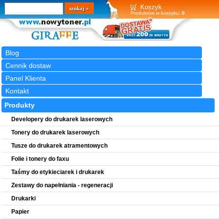
Wyszukiwarka
szukaj
Koszyk
Produktów w koszyku:
0
Blog
Cennik dostaw
Panel Klienta
Kontakt
Produkty
Developery do drukarek laserowych
Tonery do drukarek laserowych
Tusze do drukarek atramentowych
Folie i tonery do faxu
Taśmy do etykieciarek i drukarek
Zestawy do napełniania - regeneracji
Drukarki
Papier