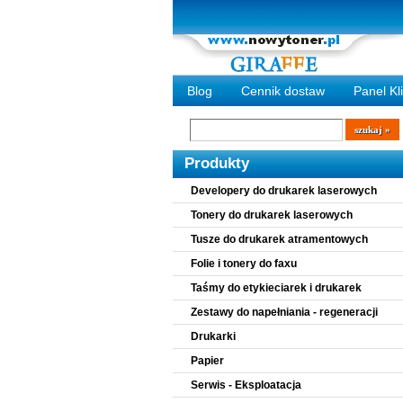
Blog
Cennik dostaw
Panel Kl
Wyszukiwarka
szukaj
Produkty
Developery do drukarek laserowych
Tonery do drukarek laserowych
Tusze do drukarek atramentowych
Folie i tonery do faxu
Taśmy do etykieciarek i drukarek
Zestawy do napełniania - regeneracji
Drukarki
Papier
Serwis - Eksploatacja