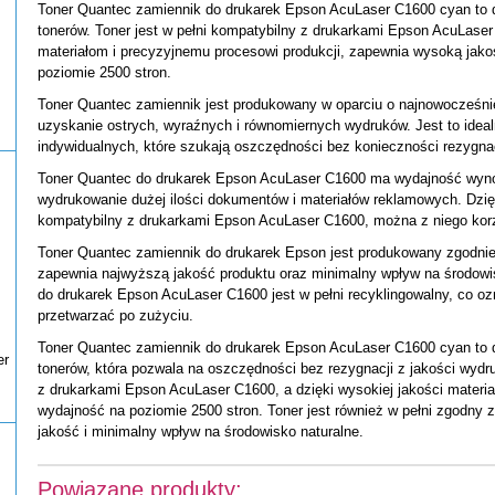
Toner Quantec zamiennik do drukarek Epson AcuLaser C1600 cyan to d
tonerów. Toner jest w pełni kompatybilny z drukarkami Epson AcuLaser 
materiałom i precyzyjnemu procesowi produkcji, zapewnia wysoką jak
poziomie 2500 stron.
Toner Quantec zamiennik jest produkowany w oparciu o najnowocześnie
uzyskanie ostrych, wyraźnych i równomiernych wydruków. Jest to idealn
indywidualnych, które szukają oszczędności bez konieczności rezygnac
Toner Quantec do drukarek Epson AcuLaser C1600 ma wydajność wyno
wydrukowanie dużej ilości dokumentów i materiałów reklamowych. Dzięki
kompatybilny z drukarkami Epson AcuLaser C1600, można z niego kor
Toner Quantec zamiennik do drukarek Epson jest produkowany zgodni
zapewnia najwyższą jakość produktu oraz minimalny wpływ na środowi
do drukarek Epson AcuLaser C1600 jest w pełni recyklingowalny, co o
przetwarzać po zużyciu.
Toner Quantec zamiennik do drukarek Epson AcuLaser C1600 cyan to d
er
tonerów, która pozwala na oszczędności bez rezygnacji z jakości wydru
z drukarkami Epson AcuLaser C1600, a dzięki wysokiej jakości materia
wydajność na poziomie 2500 stron. Toner jest również w pełni zgodny
jakość i minimalny wpływ na środowisko naturalne.
Powiązane produkty: