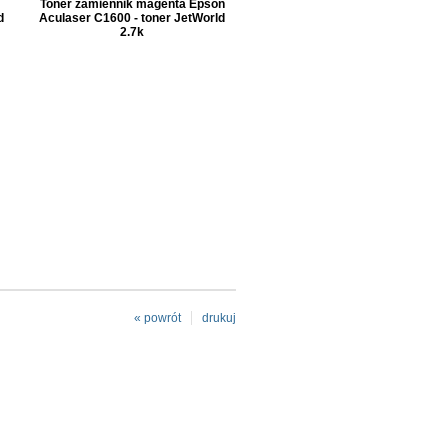
Toner zamiennik magenta Epson
d
Aculaser C1600 - toner JetWorld
2.7k
« powrót
drukuj