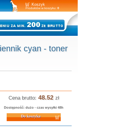
Koszyk
Produktów w koszyku:
0
ennik cyan - toner
48.52
Cena brutto:
zł
Dostępność: dużo - czas wysyłki 48h
 koszyka