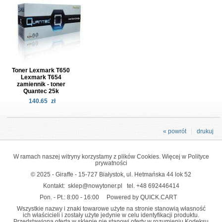
Toner Lexmark T650
Lexmark T654
zamiennik - toner
Quantec 25k
140.65
zł
« powrót
drukuj
W ramach naszej witryny korzystamy z plików Cookies. Więcej w
Polityce
prywatności
© 2025 - Giraffe - 15-727 Białystok, ul. Hetmańska 44 lok 52
Kontakt:
sklep@nowytoner.pl
tel.
+48 692446414
Pon. - Pt.: 8:00 - 16:00
Powered by QUICK.CART
Wszystkie nazwy i znaki towarowe użyte na stronie stanowią własność
ich właścicieli i zostały użyte jedynie w celu identyfikacji produktu.
Przedstawiona oferta w sklepie nie stanowi oferty w rozumieniu Kodeksu