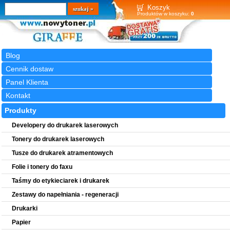
Wyszukiwarka
szukaj
Koszyk
Produktów w koszyku:
0
Blog
Cennik dostaw
Panel Klienta
Kontakt
Produkty
Developery do drukarek laserowych
Tonery do drukarek laserowych
Tusze do drukarek atramentowych
Folie i tonery do faxu
Taśmy do etykieciarek i drukarek
Zestawy do napełniania - regeneracji
Drukarki
Papier