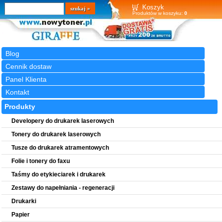
Wyszukiwarka
szukaj
Koszyk
Produktów w koszyku:
0
Blog
Cennik dostaw
Panel Klienta
Kontakt
Produkty
Developery do drukarek laserowych
Tonery do drukarek laserowych
Tusze do drukarek atramentowych
Folie i tonery do faxu
Taśmy do etykieciarek i drukarek
Zestawy do napełniania - regeneracji
Drukarki
Papier