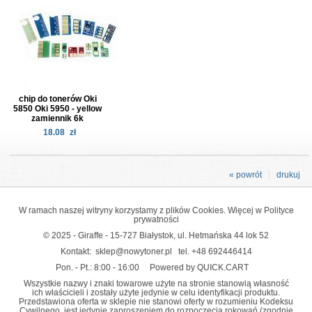
chip do tonerów Oki
5850 Oki 5950 - yellow
zamiennik 6k
18.08
zł
« powrót
drukuj
W ramach naszej witryny korzystamy z plików Cookies. Więcej w
Polityce
prywatności
© 2025 - Giraffe - 15-727 Białystok, ul. Hetmańska 44 lok 52
Kontakt:
sklep@nowytoner.pl
tel.
+48 692446414
Pon. - Pt.: 8:00 - 16:00
Powered by QUICK.CART
Wszystkie nazwy i znaki towarowe użyte na stronie stanowią własność
ich właścicieli i zostały użyte jedynie w celu identyfikacji produktu.
Przedstawiona oferta w sklepie nie stanowi oferty w rozumieniu Kodeksu
Cywilnego, jest jedynie zaproszeniem do rozpoczęcia rokowań (zgodnie