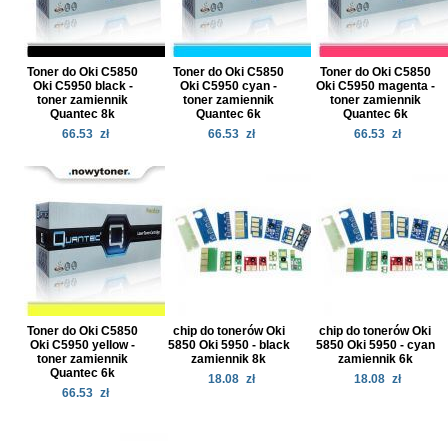
Toner do Oki C5850
Toner do Oki C5850
Toner do Oki C5850
Oki C5950 black -
Oki C5950 cyan -
Oki C5950 magenta -
toner zamiennik
toner zamiennik
toner zamiennik
Quantec 8k
Quantec 6k
Quantec 6k
66.53
zł
66.53
zł
66.53
zł
Toner do Oki C5850
chip do tonerów Oki
chip do tonerów Oki
Oki C5950 yellow -
5850 Oki 5950 - black
5850 Oki 5950 - cyan
toner zamiennik
zamiennik 8k
zamiennik 6k
Quantec 6k
18.08
zł
18.08
zł
66.53
zł