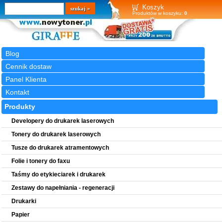
Wyszukiwarka
szukaj
Koszyk
Produktów w koszyku:
0
Blog
Cennik dostaw
Panel Klienta
Kontakt
Produkty
Developery do drukarek laserowych
Tonery do drukarek laserowych
Tusze do drukarek atramentowych
Folie i tonery do faxu
Taśmy do etykieciarek i drukarek
Zestawy do napełniania - regeneracji
Drukarki
Papier