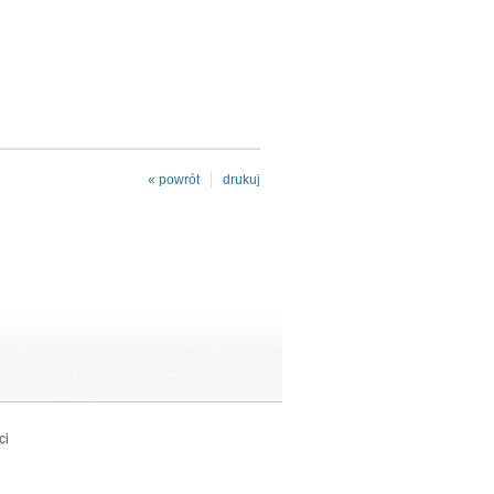
« powrót
drukuj
ci