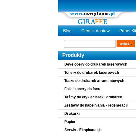
Blog
Cennik dostaw
Panel Kl
Wyszukiwarka
szukaj
Produkty
Developery do drukarek laserowych
Tonery do drukarek laserowych
Tusze do drukarek atramentowych
Folie i tonery do faxu
Taśmy do etykieciarek i drukarek
Zestawy do napełniania - regeneracji
Drukarki
Papier
Serwis - Eksploatacja