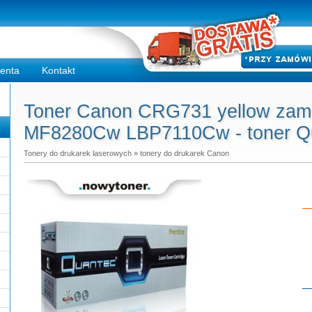
ienta
Kontakt
Toner Canon CRG731 yellow zam
MF8280Cw LBP7110Cw - toner Qu
Tonery do drukarek laserowych
»
tonery do drukarek Canon
Do