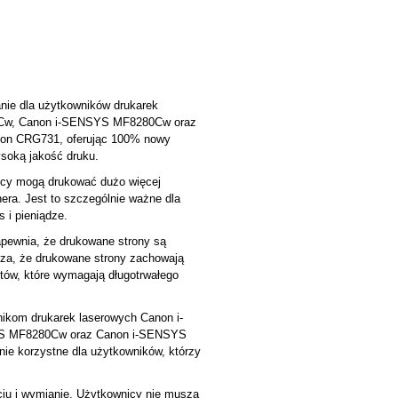
nie dla użytkowników drukarek
Cw, Canon i-SENSYS MF8280Cw oraz
non CRG731, oferując 100% nowy
ysoką jakość druku.
icy mogą drukować dużo więcej
era. Jest to szczególnie ważne dla
 i pieniądze.
apewnia, że drukowane strony są
acza, że drukowane strony zachowają
ntów, które wymagają długotrwałego
ikom drukarek laserowych Canon i-
S MF8280Cw oraz Canon i-SENSYS
nie korzystne dla użytkowników, którzy
ciu i wymianie. Użytkownicy nie muszą