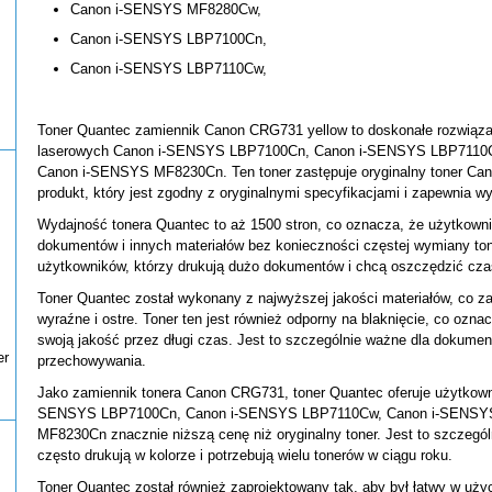
Canon i-SENSYS MF8280Cw,
Canon i-SENSYS LBP7100Cn,
Canon i-SENSYS LBP7110Cw,
Toner Quantec zamiennik Canon CRG731 yellow to doskonałe rozwiąza
laserowych Canon i-SENSYS LBP7100Cn, Canon i-SENSYS LBP7110
Canon i-SENSYS MF8230Cn. Ten toner zastępuje oryginalny toner Ca
produkt, który jest zgodny z oryginalnymi specyfikacjami i zapewnia w
Wydajność tonera Quantec to aż 1500 stron, co oznacza, że użytkown
dokumentów i innych materiałów bez konieczności częstej wymiany ton
użytkowników, którzy drukują dużo dokumentów i chcą oszczędzić czas
Toner Quantec został wykonany z najwyższej jakości materiałów, co z
wyraźne i ostre. Toner ten jest również odporny na blaknięcie, co ozn
swoją jakość przez długi czas. Jest to szczególnie ważne dla dokume
er
przechowywania.
Jako zamiennik tonera Canon CRG731, toner Quantec oferuje użytkown
SENSYS LBP7100Cn, Canon i-SENSYS LBP7110Cw, Canon i-SENSY
MF8230Cn znacznie niższą cenę niż oryginalny toner. Jest to szczegól
często drukują w kolorze i potrzebują wielu tonerów w ciągu roku.
Toner Quantec został również zaprojektowany tak, aby był łatwy w uży