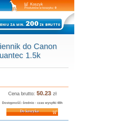
Koszyk
Produktów w koszyku:
0
iennik do Canon
antec 1.5k
50.23
Cena brutto:
zł
Dostępność: średnio - czas wysyłki 48h
 koszyka