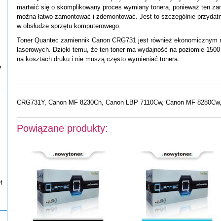
martwić się o skomplikowany proces wymiany tonera, ponieważ ten z
można łatwo zamontować i zdemontować. Jest to szczególnie przydatne 
w obsłudze sprzętu komputerowego.
Toner Quantec zamiennik Canon CRG731 jest również ekonomicznym r
laserowych. Dzięki temu, że ten toner ma wydajność na poziomie 150
na kosztach druku i nie muszą często wymieniać tonera.
P
CRG731Y, Canon MF 8230Cn, Canon LBP 7110Cw, Canon MF 8280Cw
Powiązane produkty:
t