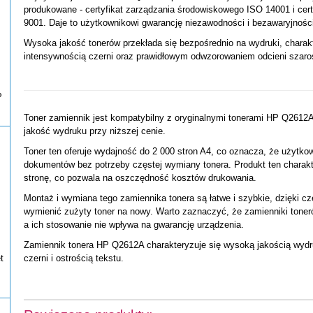
produkowane - certyfikat zarządzania środowiskowego ISO 14001 i cer
9001. Daje to użytkownikowi gwarancję niezawodności i bezawaryjności
Wysoka jakość tonerów przekłada się bezpośrednio na wydruki, charak
intensywnością czerni oraz prawidłowym odwzorowaniem odcieni szaro
P
Toner zamiennik jest kompatybilny z oryginalnymi tonerami HP Q2612
jakość wydruku przy niższej cenie.
Toner ten oferuje wydajność do 2 000 stron A4, co oznacza, że użytko
dokumentów bez potrzeby częstej wymiany tonera. Produkt ten charakt
stronę, co pozwala na oszczędność kosztów drukowania.
Montaż i wymiana tego zamiennika tonera są łatwe i szybkie, dzięki 
wymienić zużyty toner na nowy. Warto zaznaczyć, że zamienniki toneró
a ich stosowanie nie wpływa na gwarancję urządzenia.
Zamiennik tonera HP Q2612A charakteryzuje się wysoką jakością wy
czerni i ostrością tekstu.
t