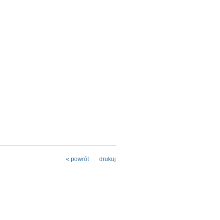
« powrót
drukuj