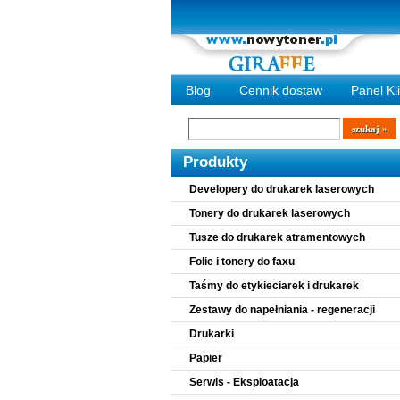
Blog
Cennik dostaw
Panel Kl
Wyszukiwarka
szukaj
Produkty
Developery do drukarek laserowych
Tonery do drukarek laserowych
Tusze do drukarek atramentowych
Folie i tonery do faxu
Taśmy do etykieciarek i drukarek
Zestawy do napełniania - regeneracji
Drukarki
Papier
Serwis - Eksploatacja