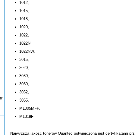
1012,
1015,
1018,
1020,
1022,
1022N,
1022NW,
3015,
3020,
3030,
3050,
3052,
er
3055,
M1005MFP,
M1319F
Najwyższa jakość tonerów Quantec potwierdzona jest certyfikatami prz