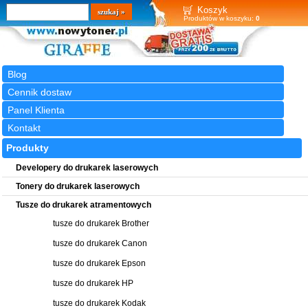
Wyszukiwarka
szukaj
Koszyk
Produktów w koszyku:
0
Blog
Cennik dostaw
Panel Klienta
Kontakt
Produkty
Developery do drukarek laserowych
Tonery do drukarek laserowych
Tusze do drukarek atramentowych
tusze do drukarek Brother
tusze do drukarek Canon
tusze do drukarek Epson
tusze do drukarek HP
tusze do drukarek Kodak