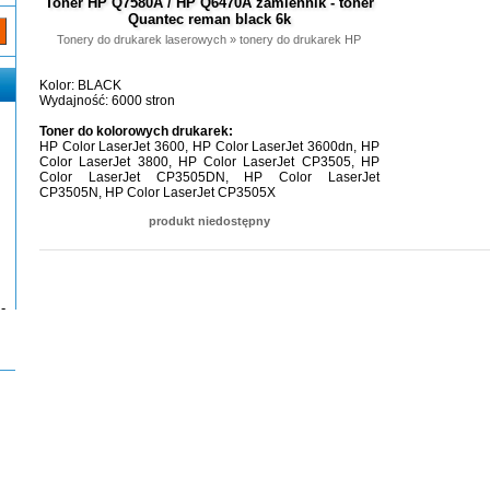
Toner HP Q7580A / HP Q6470A zamiennik - toner
Quantec reman black 6k
Tonery do drukarek laserowych
»
tonery do drukarek HP
Kolor: BLACK
Wydajność: 6000 stron
Toner do kolorowych drukarek:
HP Color LaserJet 3600, HP Color LaserJet 3600dn, HP
Color LaserJet 3800, HP Color LaserJet CP3505, HP
Color LaserJet CP3505DN, HP Color LaserJet
CP3505N, HP Color LaserJet CP3505X
produkt niedostępny
-