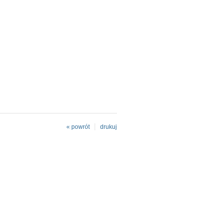
« powrót
drukuj