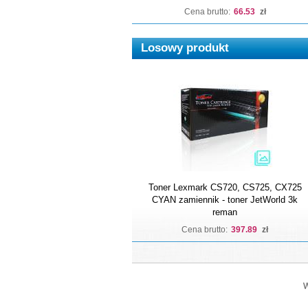
Cena brutto:
66.53
zł
Losowy produkt
Toner Lexmark CS720, CS725, CX725
CYAN zamiennik - toner JetWorld 3k
reman
Cena brutto:
397.89
zł
W