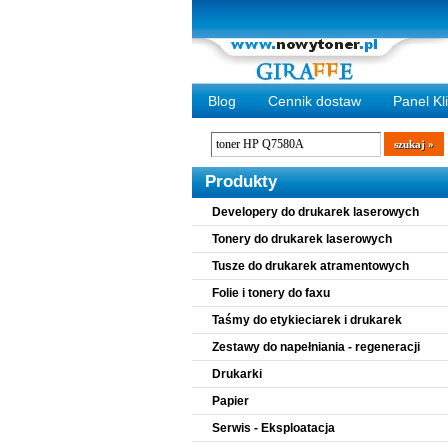
Blog
Cennik dostaw
Panel Kl
Wyszukiwarka
szukaj
Produkty
Developery do drukarek laserowych
Tonery do drukarek laserowych
Tusze do drukarek atramentowych
Folie i tonery do faxu
Taśmy do etykieciarek i drukarek
Zestawy do napełniania - regeneracji
Drukarki
Papier
Serwis - Eksploatacja