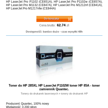
HP LaserJet Pro P1102 (CE651A), HP LaserJet Pro P1102w (CE657A),
HP LaserJet Pro M1132 (CE847A), HP LaserJet Pro M1212nf (CE841A),
HP LaserJet Pro M1217nfw (CE844A)
Do koszyka
62.74
zł
Cena brutto:
Dostępność: bardzo dużo - czas wysyłki 48h
Toner do HP 285XL HP LaserJet P1102W toner HP 85A - toner
zamiennik Quantec.
Tonery do drukarek laserowych
»
tonery do drukarek HP
Producent: Quantec, 100% nowy
Wydajność: 3 200 stron