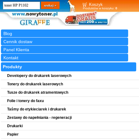
Wyszukiwarka
szukaj
Koszyk
Produktów w koszyku:
0
Blog
Cennik dostaw
Panel Klienta
Kontakt
Produkty
Developery do drukarek laserowych
Tonery do drukarek laserowych
Tusze do drukarek atramentowych
Folie i tonery do faxu
Taśmy do etykieciarek i drukarek
Zestawy do napełniania - regeneracji
Drukarki
Papier