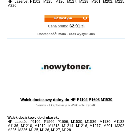
HP LaserJet P1102, M125, M126, M127, M128, M201, M202, M225,
M226
Do koszyka
62.91
zł
Cena brutto:
Dostępność: mało - czas wysyłki 48h
Wałek dociskowy dolny do HP P1102 P1606 M1530
Serwis - Eksploatacja
»
Wałki rolki zębatki
Wałek dociskowy do drukarek:
HP LaserJet P1102, P1566, P1606, M1530, M1536, M1130, M1132,
M1136, M1210, M1212, M1213, M1214, M1216, M1217, M201, M202,
M225, M226, M125, M126, M127, M128