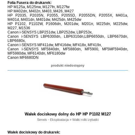
Folia Fusera do drukarek:
HP M125a, M125nw, M127fn, M127fw
HP M402dn, M402n, M403, M426, M427
HP P2035, P2035N, P2055, P2055D, P2055DN, P2055X, M401a,
M401d, M401dn, M401dw, M425dn, M425dw
HP P1102, P1102W, P1606dn, M201dw, M201n, M225dn, M225dw,
M227, M1536
Canon i-SENSYS LBP251dw, LBP252dw, LBP253x,
Canon i-SENSYS LBP6300dn, LBP6310dn,LBP6650dn, LBP6670dn,
LBP6680x,
Canon i-SENSYS MF411dw, MF416dw, MF418x, MF419x,
Canon i-SENSYS MF5840dn, MF5880dn, MF5900, MF5MF5940dn,
MF5980dw, MF6140dn, MF6180dw
Canon MF6680DN
produkt niedostępny
Wałek dociskowy dolny do HP HP P1102 M127
Serwis - Eksploatacja
»
Wałki rolki zębatki
Wałek dociskowy do drukarek: