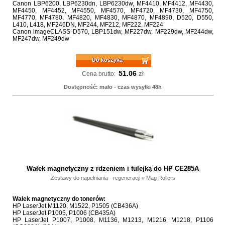
Canon LBP6200, LBP6230dn, LBP6230dw, MF4410, MF4412, MF4430,
MF4450, MF4452, MF4550, MF4570, MF4720, MF4730, MF4750,
MF4770, MF4780, MF4820, MF4830, MF4870, MF4890, D520, D550,
L410, L418, MF246DN, MF244, MF212, MF222, MF224
Canon imageCLASS D570, LBP151dw, MF227dw, MF229dw, MF244dw,
MF247dw, MF249dw
Do koszyka
51.06
zł
Cena brutto:
Dostępność: mało - czas wysyłki 48h
Wałek magnetyczny z rdzeniem i tulejką do HP CE285A
Zestawy do napełniania - regeneracji
»
Mag Rollers
Wałek magnetyczny do tonerów:
HP LaserJet M1120, M1522, P1505 (CB436A)
HP LaserJet P1005, P1006 (CB435A)
HP LaserJet P1007, P1008, M1136, M1213, M1216, M1218, P1106