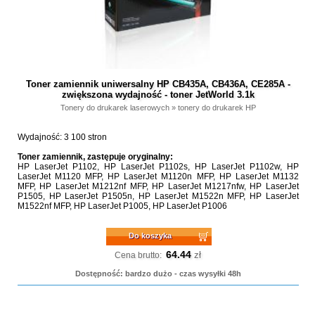
Toner zamiennik uniwersalny HP CB435A, CB436A, CE285A -
zwiększona wydajność - toner JetWorld 3.1k
Tonery do drukarek laserowych
»
tonery do drukarek HP
Wydajność: 3 100 stron
Toner zamiennik, zastępuje oryginalny:
HP LaserJet P1102, HP LaserJet P1102s, HP LaserJet P1102w, HP
LaserJet M1120 MFP, HP LaserJet M1120n MFP, HP LaserJet M1132
MFP, HP LaserJet M1212nf MFP, HP LaserJet M1217nfw, HP LaserJet
P1505, HP LaserJet P1505n, HP LaserJet M1522n MFP, HP LaserJet
M1522nf MFP, HP LaserJet P1005, HP LaserJet P1006
Do koszyka
64.44
zł
Cena brutto:
Dostępność: bardzo dużo - czas wysyłki 48h