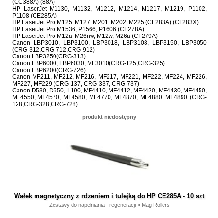
(CC388A) (88A)
HP LaserJet M1130, M1132, M1212, M1214, M1217, M1219, P1102,
P1108 (CE285A)
HP LaserJet Pro M125, M127, M201, M202, M225 (CF283A) (CF283X)
HP LaserJet Pro M1536, P1566, P1606 (CE278A)
HP LaserJet Pro M12a, M26nw, M12w, M26a (CF279A)
Canon LBP3010, LBP3100, LBP3018, LBP3108, LBP3150, LBP3050
(CRG-312,CRG-712,CRG-912)
Canon LBP3250(CRG-313)
Canon LBP6000, LBP6030, MF3010(CRG-125,CRG-325)
Canon LBP6200(CRG-726)
Canon MF211, MF212, MF216, MF217, MF221, MF222, MF224, MF226,
MF227, MF229 (CRG-137, CRG-337, CRG-737)
Canon D530, D550, L190, MF4410, MF4412, MF4420, MF4430, MF4450,
MF4550, MF4570, MF4580, MF4770, MF4870, MF4880, MF4890 (CRG-
128,CRG-328,CRG-728)
produkt niedostępny
Wałek magnetyczny z rdzeniem i tulejką do HP CE285A - 10 szt
Zestawy do napełniania - regeneracji
»
Mag Rollers