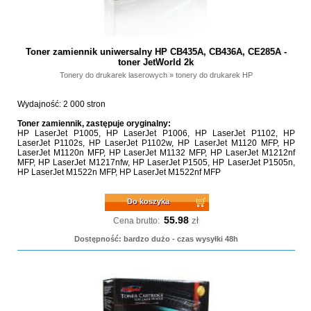
Toner zamiennik uniwersalny HP CB435A, CB436A, CE285A -
toner JetWorld 2k
Tonery do drukarek laserowych
»
tonery do drukarek HP
Wydajność: 2 000 stron
Toner zamiennik, zastępuje oryginalny:
HP LaserJet P1005, HP LaserJet P1006, HP LaserJet P1102, HP
LaserJet P1102s, HP LaserJet P1102w, HP LaserJet M1120 MFP, HP
LaserJet M1120n MFP, HP LaserJet M1132 MFP, HP LaserJet M1212nf
MFP, HP LaserJet M1217nfw, HP LaserJet P1505, HP LaserJet P1505n,
HP LaserJet M1522n MFP, HP LaserJet M1522nf MFP
Do koszyka
55.98
zł
Cena brutto:
Dostępność: bardzo dużo - czas wysyłki 48h