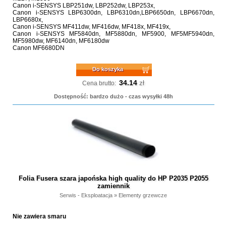
Canon i-SENSYS LBP251dw, LBP252dw, LBP253x,
Canon i-SENSYS LBP6300dn, LBP6310dn,LBP6650dn, LBP6670dn,
LBP6680x,
Canon i-SENSYS MF411dw, MF416dw, MF418x, MF419x,
Canon i-SENSYS MF5840dn, MF5880dn, MF5900, MF5MF5940dn,
MF5980dw, MF6140dn, MF6180dw
Canon MF6680DN
Do koszyka
34.14
zł
Cena brutto:
Dostępność: bardzo dużo - czas wysyłki 48h
Folia Fusera szara japońska high quality do HP P2035 P2055
zamiennik
Serwis - Eksploatacja
»
Elementy grzewcze
Nie zawiera smaru