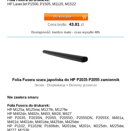
HP LaserJet P1500, P1505, M1120, M1522
Do koszyka
43.81
zł
Cena brutto:
Dostępność: bardzo mało - czas wysyłki 48h
Folia Fusera szara japońska do HP P2035 P2055 zamiennik
Serwis - Eksploatacja
»
Elementy grzewcze
Nie zawiera smaru
Folia Fusera do drukarek:
HP M125a, M125nw, M127fn, M127fw
HP M402dn, M402n, M403, M426, M427
HP P2035, P2035N, P2055, P2055D, P2055DN, P2055X, M401a,
M401d, M401dn, M401dw, M425dn, M425dw
HP P1102, P1102W, P1606dn, M201dw, M201n, M225dn, M225dw,
M227, M1536