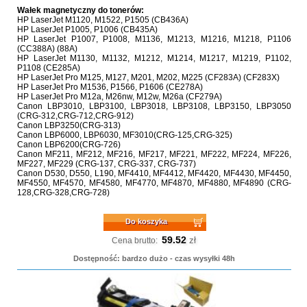
Wałek magnetyczny do tonerów:
HP LaserJet M1120, M1522, P1505 (CB436A)
HP LaserJet P1005, P1006 (CB435A)
HP LaserJet P1007, P1008, M1136, M1213, M1216, M1218, P1106
(CC388A) (88A)
HP LaserJet M1130, M1132, M1212, M1214, M1217, M1219, P1102,
P1108 (CE285A)
HP LaserJet Pro M125, M127, M201, M202, M225 (CF283A) (CF283X)
HP LaserJet Pro M1536, P1566, P1606 (CE278A)
HP LaserJet Pro M12a, M26nw, M12w, M26a (CF279A)
Canon LBP3010, LBP3100, LBP3018, LBP3108, LBP3150, LBP3050
(CRG-312,CRG-712,CRG-912)
Canon LBP3250(CRG-313)
Canon LBP6000, LBP6030, MF3010(CRG-125,CRG-325)
Canon LBP6200(CRG-726)
Canon MF211, MF212, MF216, MF217, MF221, MF222, MF224, MF226,
MF227, MF229 (CRG-137, CRG-337, CRG-737)
Canon D530, D550, L190, MF4410, MF4412, MF4420, MF4430, MF4450,
MF4550, MF4570, MF4580, MF4770, MF4870, MF4880, MF4890 (CRG-
128,CRG-328,CRG-728)
Do koszyka
59.52
zł
Cena brutto:
Dostępność: bardzo dużo - czas wysyłki 48h