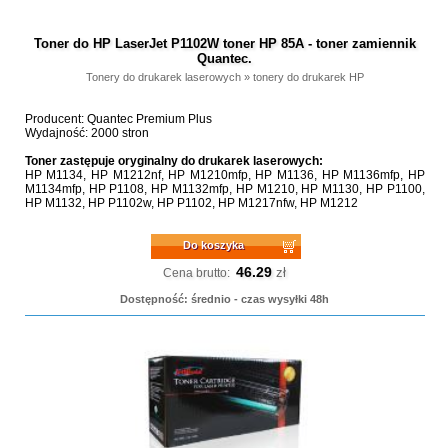
Toner do HP LaserJet P1102W toner HP 85A - toner zamiennik
Quantec.
Tonery do drukarek laserowych
»
tonery do drukarek HP
Producent: Quantec Premium Plus
Wydajność: 2000 stron
Toner zastępuje oryginalny do drukarek laserowych:
HP M1134, HP M1212nf, HP M1210mfp, HP M1136, HP M1136mfp, HP
M1134mfp, HP P1108, HP M1132mfp, HP M1210, HP M1130, HP P1100,
HP M1132, HP P1102w, HP P1102, HP M1217nfw, HP M1212
Do koszyka
46.29
zł
Cena brutto:
Dostępność: średnio - czas wysyłki 48h