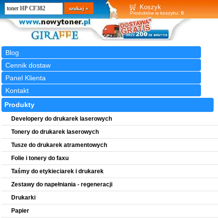
Wyszukiwarka
szukaj
Koszyk
Produktów w koszyku:
0
Blog
Cennik dostaw
Panel Klienta
Kontakt
Produkty
Developery do drukarek laserowych
Tonery do drukarek laserowych
Tusze do drukarek atramentowych
Folie i tonery do faxu
Taśmy do etykieciarek i drukarek
Zestawy do napełniania - regeneracji
Drukarki
Papier