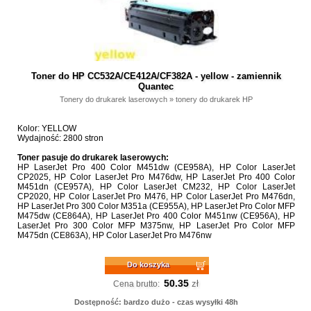
Toner do HP CC532A/CE412A/CF382A - yellow - zamiennik
Quantec
Tonery do drukarek laserowych
»
tonery do drukarek HP
Kolor: YELLOW
Wydajność: 2800 stron
Toner pasuje do drukarek laserowych:
HP LaserJet Pro 400 Color M451dw (CE958A), HP Color LaserJet
CP2025, HP Color LaserJet Pro M476dw, HP LaserJet Pro 400 Color
M451dn (CE957A), HP Color LaserJet CM232, HP Color LaserJet
CP2020, HP Color LaserJet Pro M476, HP Color LaserJet Pro M476dn,
HP LaserJet Pro 300 Color M351a (CE955A), HP LaserJet Pro Color MFP
M475dw (CE864A), HP LaserJet Pro 400 Color M451nw (CE956A), HP
LaserJet Pro 300 Color MFP M375nw, HP LaserJet Pro Color MFP
M475dn (CE863A), HP Color LaserJet Pro M476nw
Do koszyka
50.35
zł
Cena brutto:
Dostępność: bardzo dużo - czas wysyłki 48h