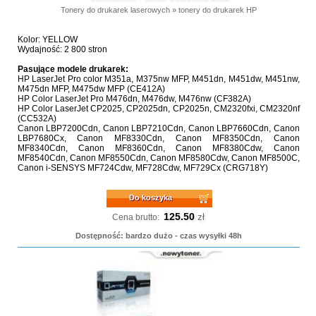
Tonery do drukarek laserowych
»
tonery do drukarek HP
Kolor: YELLOW
Wydajność: 2 800 stron
Pasujące modele drukarek:
HP LaserJet Pro color M351a, M375nw MFP, M451dn, M451dw, M451nw,
M475dn MFP, M475dw MFP (CE412A)
HP Color LaserJet Pro M476dn, M476dw, M476nw (CF382A)
HP Color LaserJet CP2025, CP2025dn, CP2025n, CM2320fxi, CM2320nf
(CC532A)
Canon LBP7200Cdn, Canon LBP7210Cdn, Canon LBP7660Cdn, Canon
LBP7680Cx, Canon MF8330Cdn, Canon MF8350Cdn, Canon
MF8340Cdn, Canon MF8360Cdn, Canon MF8380Cdw, Canon
MF8540Cdn, Canon MF8550Cdn, Canon MF8580Cdw, Canon MF8500C,
Canon i-SENSYS MF724Cdw, MF728Cdw, MF729Cx (CRG718Y)
Do koszyka
125.50
zł
Cena brutto:
Dostępność: bardzo dużo - czas wysyłki 48h