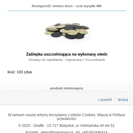
Dostępność: bardzo dużo - czas wysyłki 48h
Zaślepka uszczelniająca na wykonany otwór
Zestawy do napełniania - regeneracji
»
Uszczelnianie
Ilość: 100 sztuk
produkt niedostępny
« powrót
drukuj
W ramach naszej witryny korzystamy z plików Cookies. Więcej w
Polityce
prywatności
© 2025 - Giraffe - 15-727 Białystok, ul. Hetmańska 44 lok 52
Kontakt:
sklep@nowytoner.pl
tel.
+48 692446414