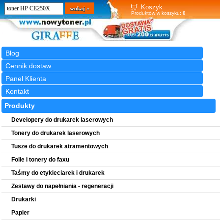
Wyszukiwarka
szukaj
Koszyk
Produktów w koszyku:
0
Blog
Cennik dostaw
Panel Klienta
Kontakt
Produkty
Developery do drukarek laserowych
Tonery do drukarek laserowych
Tusze do drukarek atramentowych
Folie i tonery do faxu
Taśmy do etykieciarek i drukarek
Zestawy do napełniania - regeneracji
Drukarki
Papier