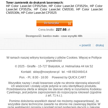
Toner zamiennik do drukarek laserowych:
HP Color LaserJet CP3525dn, HP Color LaserJet CP3525n, HP Color
LaserJet CP3525x, HP Color LaserJet CM3530, HP Color LaserJet
CM3530fs, HP Color LaserJet CP3525
Do koszyka
227.66
zł
Cena brutto:
Dostępność: bardzo mało - czas wysyłki 48h
« powrót
drukuj
W ramach naszej witryny korzystamy z plików Cookies. Więcej w
Polityce
prywatności
© 2025 - Giraffe - 15-727 Białystok, ul. Hetmańska 44 lok 52
Kontakt:
sklep@nowytoner.pl
tel.
+48 692446414
Pon. - Pt.: 8:00 - 16:00
Powered by QUICK.CART
Wszystkie nazwy i znaki towarowe użyte na stronie stanowią własność
ich właścicieli i zostały użyte jedynie w celu identyfikacji produktu.
Przedstawiona oferta w sklepie nie stanowi oferty w rozumieniu Kodeksu
Cywilnego, jest jedynie zaproszeniem do rozpoczęcia rokowań (zgodnie
z art. 71 k.c.).
Pomimo dołożenia wszelkich starań nie możemy zagwarantować, że
wszystkie dane techniczne zawarte na stronie nie zawierają błędów. W
razie wątpliwości prosimy o kontakt przed podjęciem decyzji o zakupie.