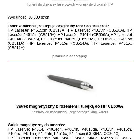
Tonery do drukarek laserowych
»
tonery do drukarek HP
Wydajność: 10 000 stron
Toner zamiennik, zastępuje oryginalny toner do drukarek:
HP LaserJet P4515xm (CB517A), HP LaserJet P4015tn (CB510A), HP
LaserJet P4515tn (CB515A), HP LaserJet P4014 (CB506A), HP LaserJet
P4014n (CB507A), HP LaserJet P4015n (CB509A), HP LaserJet P4015x
(CB511A), HP LaserJet P4515n (CB514A), HP LaserJet P4515x
(CB516A)
produkt niedostępny
Wałek magnetyczny z rdzeniem i tulejką do HP CE390A
Zestawy do napełniania - regeneracji
»
Mag Rollers
Wałek magnetyczny do tonerów:
HP LaserJet P4014, P4014dn, P4014n, P4015dn, P4015n, P4015tn,
P4015x, P4515n, P4515tn, P4515x, P4515xm (CC364A, CC364X)
HP LaserJet Enterprise 600 M601, M602, M603, M4555 (CE390A,