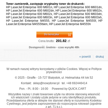
Toner zamiennik, zastępuje oryginalny toner do drukarek:
HP LaserJet Enterprise 600 M601n, HP LaserJet Enterprise 600 M601dn,
HP LaserJet Enterprise 600 M602dn, HP LaserJet Enterprise 600 M602n,
HP LaserJet Enterprise 600 M602x, HP LaserJet Enterprise 600 M603dn,
HP LaserJet Enterprise 600 M603n, HP LaserJet Enterprise 600 M603xh,
HP LaserJet Enterprise M4555, HP LaserJet Enterprise M4555f, HP
LaserJet Enterprise M4555fskm, HP LaserJet Enterprise M4555h
Do koszyka
201.82
zł
Cena brutto:
Dostępność: średnio - czas wysyłki 48h
« powrót
drukuj
W ramach naszej witryny korzystamy z plików Cookies. Więcej w
Polityce
prywatności
© 2025 - Giraffe - 15-727 Białystok, ul. Hetmańska 44 lok 52
Kontakt:
sklep@nowytoner.pl
tel.
+48 692446414
Pon. - Pt.: 8:00 - 16:00
Powered by QUICK.CART
Wszystkie nazwy i znaki towarowe użyte na stronie stanowią własność
ich właścicieli i zostały użyte jedynie w celu identyfikacji produktu.
Przedstawiona oferta w sklepie nie stanowi oferty w rozumieniu Kodeksu
Cywilnego, jest jedynie zaproszeniem do rozpoczęcia rokowań (zgodnie
z art. 71 k.c.).