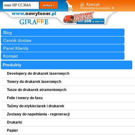
Wyszukiwarka
szukaj
Koszyk
Produktów w koszyku:
0
Blog
Cennik dostaw
Panel Klienta
Kontakt
Produkty
Developery do drukarek laserowych
Tonery do drukarek laserowych
Tusze do drukarek atramentowych
Folie i tonery do faxu
Taśmy do etykieciarek i drukarek
Zestawy do napełniania - regeneracji
Drukarki
Papier