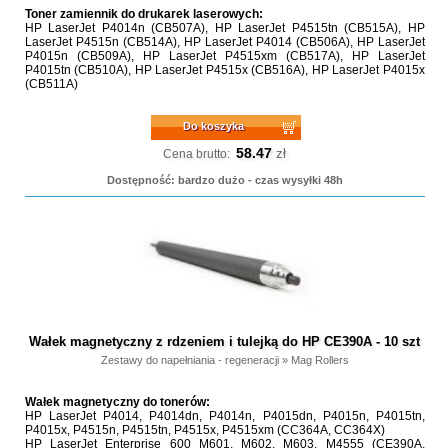
Toner zamiennik do drukarek laserowych:
HP LaserJet P4014n (CB507A), HP LaserJet P4515tn (CB515A), HP
LaserJet P4515n (CB514A), HP LaserJet P4014 (CB506A), HP LaserJet
P4015n (CB509A), HP LaserJet P4515xm (CB517A), HP LaserJet
P4015tn (CB510A), HP LaserJet P4515x (CB516A), HP LaserJet P4015x
(CB511A)
Do koszyka
58.47
zł
Cena brutto:
Dostępność: bardzo dużo - czas wysyłki 48h
Wałek magnetyczny z rdzeniem i tulejką do HP CE390A - 10 szt
Zestawy do napełniania - regeneracji
»
Mag Rollers
Wałek magnetyczny do tonerów:
HP LaserJet P4014, P4014dn, P4014n, P4015dn, P4015n, P4015tn,
P4015x, P4515n, P4515tn, P4515x, P4515xm (CC364A, CC364X)
HP LaserJet Enterprise 600 M601, M602, M603, M4555 (CE390A,