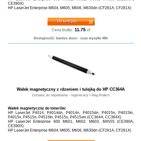
CE390X)
HP LaserJet Enterprise M604, M605, M606, M630dn (CF281A, CF281X)
Do koszyka
11.75
zł
Cena brutto:
Dostępność: bardzo dużo - czas wysyłki 48h
Wałek magnetyczny z rdzeniem i tulejką do HP CC364A
Zestawy do napełniania - regeneracji
»
Mag Rollers
Wałek magnetyczny do tonerów:
HP LaserJet P4014, P4014dn, P4014n, P4015dn, P4015n, P4015tn,
P4015x, P4515n, P4515tn, P4515x, P4515xm (CC364A, CC364X)
HP LaserJet Enterprise 600 M601, M602, M603, M4555 (CE390A,
CE390X)
HP LaserJet Enterprise M604, M605, M606, M630dn (CF281A, CF281X)