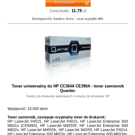
Do koszyka
11.75
zł
Cena brutto:
Dostępność: bardzo dużo - czas wysyłki 48h
Toner uniwersalny do HP CC364A CE390A - toner zamiennik
Quantec
Tonery do drukarek laserowych
»
tonery do drukarek HP
Wydajność: 10 000 stron
Toner zamiennik, zastępuje oryginalny toner do drukarek:
HP LaserJet P4515, HP LaserJet P4015, HP LaserJet Enterprise 600
M601n (CE989A), HP LaserJet M4555F, HP LaserJet Enterprise 600
M602x, HP LaserJet M4555h, HP LaserJet M4555, HP LaserJet P4014,
HP LaserJet Enterprise 600 M603n, HP LaserJet Enterprise 600 M603dn,