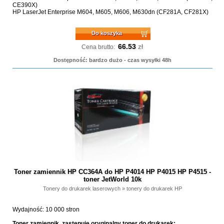
CE390X)
HP LaserJet Enterprise M604, M605, M606, M630dn (CF281A, CF281X)
Do koszyka
66.53
zł
Cena brutto:
Dostępność: bardzo dużo - czas wysyłki 48h
Toner zamiennik HP CC364A do HP P4014 HP P4015 HP P4515 -
toner JetWorld 10k
Tonery do drukarek laserowych
»
tonery do drukarek HP
Wydajność: 10 000 stron
Toner zamiennik, zastępuje oryginalny toner do drukarek: