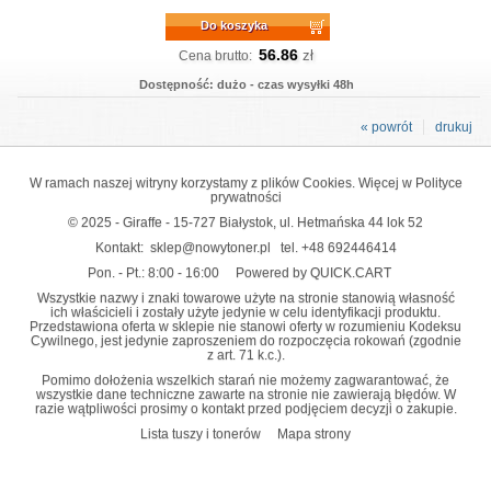
Do koszyka
56.86
zł
Cena brutto:
Dostępność: dużo - czas wysyłki 48h
« powrót
drukuj
W ramach naszej witryny korzystamy z plików Cookies. Więcej w
Polityce
prywatności
© 2025 - Giraffe - 15-727 Białystok, ul. Hetmańska 44 lok 52
Kontakt:
sklep@nowytoner.pl
tel.
+48 692446414
Pon. - Pt.: 8:00 - 16:00
Powered by QUICK.CART
Wszystkie nazwy i znaki towarowe użyte na stronie stanowią własność
ich właścicieli i zostały użyte jedynie w celu identyfikacji produktu.
Przedstawiona oferta w sklepie nie stanowi oferty w rozumieniu Kodeksu
Cywilnego, jest jedynie zaproszeniem do rozpoczęcia rokowań (zgodnie
z art. 71 k.c.).
Pomimo dołożenia wszelkich starań nie możemy zagwarantować, że
wszystkie dane techniczne zawarte na stronie nie zawierają błędów. W
razie wątpliwości prosimy o kontakt przed podjęciem decyzji o zakupie.
Lista tuszy i tonerów
Mapa strony