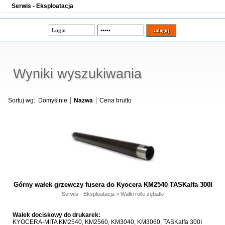
Serwis - Eksploatacja
Wyniki wyszukiwania
Sortuj wg:
Domyślnie
Nazwa
Cena brutto
Górny wałek grzewczy fusera do Kyocera KM2540 TASKalfa 300I
Serwis - Eksploatacja
»
Wałki rolki zębatki
Wałek dociskowy do drukarek:
KYOCERA-MITA KM2540, KM2560, KM3040, KM3060, TASKalfa 300I