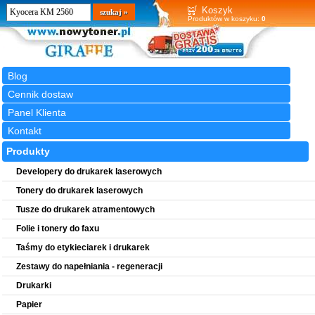
Wyszukiwarka
szukaj
Koszyk
Produktów w koszyku:
0
Blog
Cennik dostaw
Panel Klienta
Kontakt
Produkty
Developery do drukarek laserowych
Tonery do drukarek laserowych
Tusze do drukarek atramentowych
Folie i tonery do faxu
Taśmy do etykieciarek i drukarek
Zestawy do napełniania - regeneracji
Drukarki
Papier