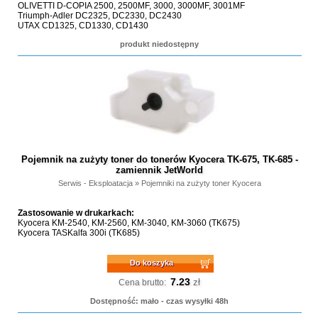
OLIVETTI D-COPIA 2500, 2500MF, 3000, 3000MF, 3001MF
Triumph-Adler DC2325, DC2330, DC2430
UTAX CD1325, CD1330, CD1430
produkt niedostępny
Pojemnik na zużyty toner do tonerów Kyocera TK-675, TK-685 -
zamiennik JetWorld
Serwis - Eksploatacja
»
Pojemniki na zużyty toner Kyocera
Zastosowanie w drukarkach:
Kyocera KM-2540, KM-2560, KM-3040, KM-3060 (TK675)
Kyocera TASKalfa 300i (TK685)
Do koszyka
7.23
zł
Cena brutto:
Dostępność: mało - czas wysyłki 48h