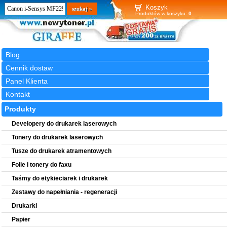
Wyszukiwarka
szukaj
Koszyk
Produktów w koszyku:
0
Blog
Cennik dostaw
Panel Klienta
Kontakt
Produkty
Developery do drukarek laserowych
Tonery do drukarek laserowych
Tusze do drukarek atramentowych
Folie i tonery do faxu
Taśmy do etykieciarek i drukarek
Zestawy do napełniania - regeneracji
Drukarki
Papier