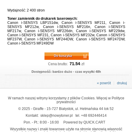
Wydajność: 2 400 stron
Toner zamiennik do drukarek laserowych:
Canon i-SENSYS LBP151dw, Canon i-SENSYS MF211, Canon i-
SENSYS MF212w, Canon i-SENSYS MF216n, Canon i-SENSYS
MF217w, Canon i-SENSYS MF226dn, Canon i-SENSYS MF229dw,
Canon i-SENSYS MF231, Canon i-SENSYS MF232w, Canon i-SENSYS
MF237W, Canon i-SENSYS MF244DW, Canon i-SENSYS MF247DW,
Canon i-SENSYS MF249DW
Do koszyka
71.54
zł
Cena brutto:
Dostępność: bardzo dużo - czas wysyłki 48h
« powrót
drukuj
W ramach naszej witryny korzystamy z plików Cookies. Więcej w
Polityce
prywatności
© 2025 - Giraffe - 15-727 Białystok, ul. Hetmańska 44 lok 52
Kontakt:
sklep@nowytoner.pl
tel.
+48 692446414
Pon. - Pt.: 8:00 - 16:00
Powered by QUICK.CART
Wszystkie nazwy i znaki towarowe użyte na stronie stanowią własność