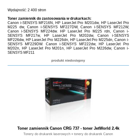
Wydajność: 2 400 stron
Toner zamiennik do zastosowania w drukarkach:
Canon i-SENSYS MF216N, HP LaserJet Pro M201dw, HP LaserJet Pro
M225 dw, Canon i-SENSYS MF227DW, Canon i-SENSYS MF212W,
Canon i-SENSYS MF224dw. HP LaserJet Pro M225 rdn, Canon i-
SENSYS MF217w, HP LaserJet Pro M202dw, Canon i-SENSYS
MF226dw, HP LaserJet Pro M226dn, HP LaserJet Pro M225dn, Canon i-
SENSYS MF229DW. Canon i-SENSYS MF222dw, HP LaserJet Pro
M202n, HP LaserJet Pro M201n, HP LaserJet Pro M226dw, Canon i-
SENSYS MF211
produkt niedostępny
Toner zamiennik Canon CRG 737 - toner JetWorld 2.4k
Tonery do drukarek laserowych
»
tonery do drukarek Canon