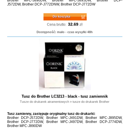
Brother MFC-J890DW, Brother MFC-J895DW, Brother DCP-
J572DW, Brother DCP-J772DNW, Brother DCP-J772DW
Do koszyka
32.69
zł
Cena brutto:
Dostępność: mało - czas wysyłki 48h
Tusz do Brother LC3213 - black - tusz zamiennik
Tusze do drukarek atramentowych
»
tusze do drukarek Brother
Tusz zamienny, zastępuje oryginalny tusz do drukarki:
Brother DCP-J572DW, Brother MFC-J491DW, Brother MFC-J895DW,
Brother DCP-J772DW, Brother MFC-J497DW, Brother DCP-J774DW,
Brother MFC-J890DW