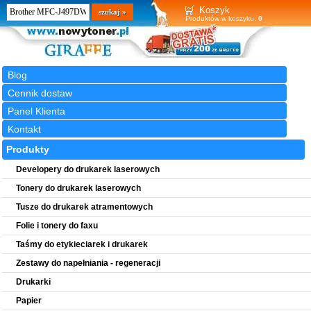
Wyszukiwarka
szukaj
Koszyk
Produktów w koszyku:
0
Blog
Cennik dostaw
Panel Klienta
Kontakt
Produkty
Developery do drukarek laserowych
Tonery do drukarek laserowych
Tusze do drukarek atramentowych
Folie i tonery do faxu
Taśmy do etykieciarek i drukarek
Zestawy do napełniania - regeneracji
Drukarki
Papier