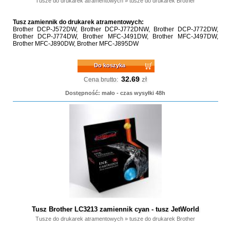
Tusze do drukarek atramentowych
»
tusze do drukarek Brother
Tusz zamiennik do drukarek atramentowych:
Brother DCP-J572DW, Brother DCP-J772DNW, Brother DCP-J772DW,
Brother DCP-J774DW, Brother MFC-J491DW, Brother MFC-J497DW,
Brother MFC-J890DW, Brother MFC-J895DW
Do koszyka
32.69
zł
Cena brutto:
Dostępność: mało - czas wysyłki 48h
Tusz Brother LC3213 zamiennik cyan - tusz JetWorld
Tusze do drukarek atramentowych
»
tusze do drukarek Brother