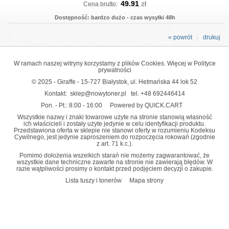
49.91
zł
Cena brutto:
Dostępność: bardzo dużo - czas wysyłki 48h
« powrót
drukuj
W ramach naszej witryny korzystamy z plików Cookies. Więcej w
Polityce
prywatności
© 2025 - Giraffe - 15-727 Białystok, ul. Hetmańska 44 lok 52
Kontakt:
sklep@nowytoner.pl
tel.
+48 692446414
Pon. - Pt.: 8:00 - 16:00
Powered by QUICK.CART
Wszystkie nazwy i znaki towarowe użyte na stronie stanowią własność
ich właścicieli i zostały użyte jedynie w celu identyfikacji produktu.
Przedstawiona oferta w sklepie nie stanowi oferty w rozumieniu Kodeksu
Cywilnego, jest jedynie zaproszeniem do rozpoczęcia rokowań (zgodnie
z art. 71 k.c.).
Pomimo dołożenia wszelkich starań nie możemy zagwarantować, że
wszystkie dane techniczne zawarte na stronie nie zawierają błędów. W
razie wątpliwości prosimy o kontakt przed podjęciem decyzji o zakupie.
Lista tuszy i tonerów
Mapa strony