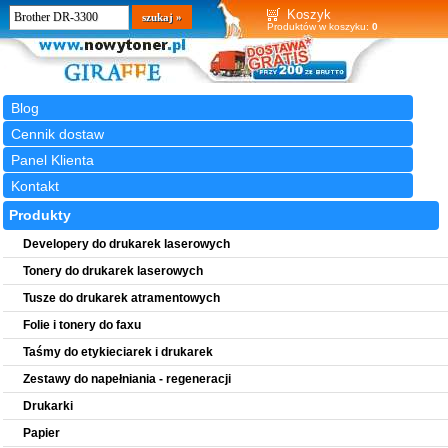
Wyszukiwarka
szukaj
Koszyk
Produktów w koszyku:
0
Blog
Cennik dostaw
Panel Klienta
Kontakt
Produkty
Developery do drukarek laserowych
Tonery do drukarek laserowych
Tusze do drukarek atramentowych
Folie i tonery do faxu
Taśmy do etykieciarek i drukarek
Zestawy do napełniania - regeneracji
Drukarki
Papier