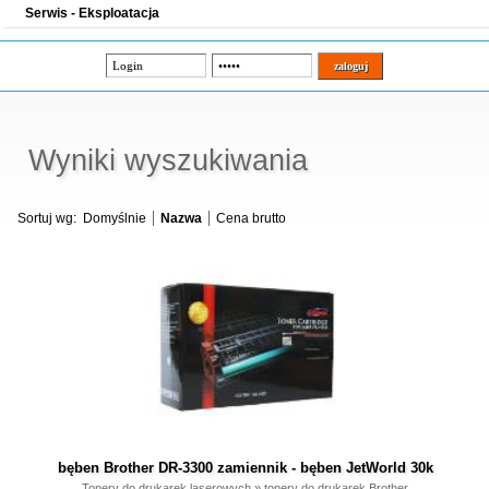
Serwis - Eksploatacja
Wyniki wyszukiwania
Sortuj wg:
Domyślnie
Nazwa
Cena brutto
bęben Brother DR-3300 zamiennik - bęben JetWorld 30k
Tonery do drukarek laserowych
»
tonery do drukarek Brother