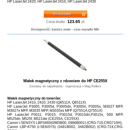
HP LaserJet 2420, HP LaserJet 2410, HP LaserJet 2430
Do koszyka
123.65
zł
Cena brutto:
Dostępność: bardzo mało - czas wysyłki 48h
Wałek magnetyczny z rdzeniem do HP CE255X
Zestawy do napełniania - regeneracji
»
Mag Rollers
Wałek magnetyczny do tonerów:
HP LaserJet 2410, 2420, 2430 (Q6511A, Q6511X)
HP LaserJet P3005, P3005d, P3005dn, P3005n, P3005x, M3027 MFP,
M3027x MFP, M3035 MFP, M3035xs MFP (Q7551A,Q7551X)
HP LaserJet P3011, P3015, P3015d, P3015dn,P3015x, 500 MFP,
M525dn, M525f, M521dw (CE255A, CE255X)
Canon i-SENSYS LBP3460(0985B00, 0986B001) (CRG-710,CRG710H),
Canon LBP-6750 (i-SENSYS) (3481B002, 3482B002) (CRG-724,CRG-