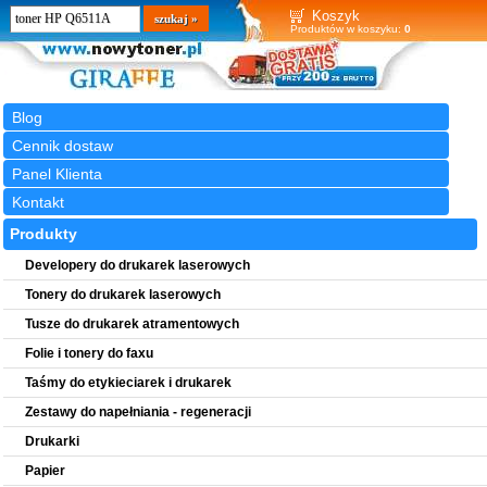
Wyszukiwarka
szukaj
Koszyk
Produktów w koszyku:
0
Blog
Cennik dostaw
Panel Klienta
Kontakt
Produkty
Developery do drukarek laserowych
Tonery do drukarek laserowych
Tusze do drukarek atramentowych
Folie i tonery do faxu
Taśmy do etykieciarek i drukarek
Zestawy do napełniania - regeneracji
Drukarki
Papier