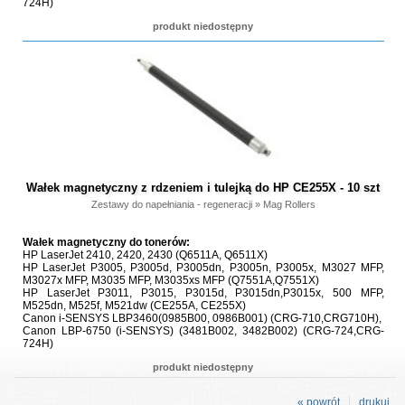
724H)
produkt niedostępny
Wałek magnetyczny z rdzeniem i tulejką do HP CE255X - 10 szt
Zestawy do napełniania - regeneracji
»
Mag Rollers
Wałek magnetyczny do tonerów:
HP LaserJet 2410, 2420, 2430 (Q6511A, Q6511X)
HP LaserJet P3005, P3005d, P3005dn, P3005n, P3005x, M3027 MFP,
M3027x MFP, M3035 MFP, M3035xs MFP (Q7551A,Q7551X)
HP LaserJet P3011, P3015, P3015d, P3015dn,P3015x, 500 MFP,
M525dn, M525f, M521dw (CE255A, CE255X)
Canon i-SENSYS LBP3460(0985B00, 0986B001) (CRG-710,CRG710H),
Canon LBP-6750 (i-SENSYS) (3481B002, 3482B002) (CRG-724,CRG-
724H)
produkt niedostępny
« powrót
drukuj