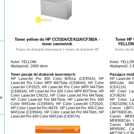
Toner yellow do HP CC532A/CE412A/CF382A -
Toner HP
toner zamiennik
YELLOW 
Tonery do drukarek laserowych
»
tonery do drukarek HP
Tonery do dr
Kolor: YELLOW
Kolor: YELLO
Wydajność: 2800 stron
Wydajność: 2 8
Toner pasuje do drukarek laserowych:
Pasujące mod
HP LaserJet Pro 300 Color M351a (CE955A), HP
HP LaserJet 
LaserJet Pro Color MFP M475dw (CE864A), HP Color
M451dw, M
LaserJet CP2025, HP LaserJet Pro Color MFP M475dn
(CE412A)
(CE863A), HP LaserJet Pro 300 Color MFP M375nw, HP
HP Color La
Color LaserJet CM232, HP Color LaserJet Pro M476dw,
(CF382A)
er
HP Color LaserJet Pro M476nw, HP LaserJet Pro 400
HP Color La
Color M451dw (CE958A), HP Color LaserJet CP2020,
CM2320fxi, C
HP Color LaserJet Pro M476, HP LaserJet Pro 400 Color
Canon LBP7
M451nw (CE956A), HP Color LaserJet Pro M476dn, HP
LBP7660Cdn,
LaserJet Pro 400 Color M451dn (CE957A)
Canon MF83
MF8360Cdn, 
Canon MF85
MF8500C, Ca
Do koszyka
MF729Cx (CR