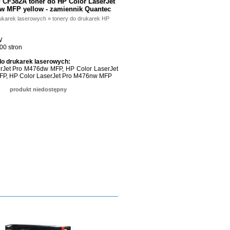
 CF382A toner do HP Color LaserJet
w MFP yellow - zamiennik Quantec
ukarek laserowych
»
tonery do drukarek HP
W
00 stron
do drukarek laserowych:
rJet Pro M476dw MFP, HP Color LaserJet
P, HP Color LaserJet Pro M476nw MFP
produkt niedostępny