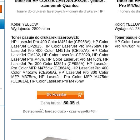
Toner do HP CC532A/CE412A/CF382A - yellow -
Toner do HP
zamiennik Quantec
Pro M476d
Tonery do drukarek laserowych
»
tonery do drukarek HP
Tonery do dr
Kolor: YELLOW
Kolor: YELLO
Wydajność: 2800 stron
Wydajność: 28
Toner pasuje do drukarek laserowych:
Toner pasuje 
HP LaserJet Pro 400 Color M451dw (CE958A), HP Color
HP Color Lase
LaserJet CP2025, HP Color LaserJet Pro M476dw, HP
Pro M476dn MF
LaserJet Pro 400 Color M451dn (CE957A), HP Color
LaserJet CM232, HP Color LaserJet CP2020, HP Color
LaserJet Pro M476, HP Color LaserJet Pro M476dn, HP
LaserJet Pro 300 Color M351a (CE955A), HP LaserJet
Pro Color MFP M475dw (CE864A), HP LaserJet Pro 400
Color M451nw (CE956A), HP LaserJet Pro 300 Color
MFP M375nw, HP LaserJet Pro Color MFP M475dn
(CE863A), HP Color LaserJet Pro M476nw
-
Do koszyka
50.35
zł
Cena brutto:
Dostępność: bardzo dużo - czas wysyłki 48h