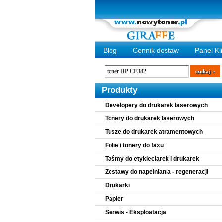
Blog
Cennik dostaw
Panel Kl
Wyszukiwarka
szukaj
Produkty
Developery do drukarek laserowych
Tonery do drukarek laserowych
Tusze do drukarek atramentowych
Folie i tonery do faxu
Taśmy do etykieciarek i drukarek
Zestawy do napełniania - regeneracji
Drukarki
Papier
Serwis - Eksploatacja