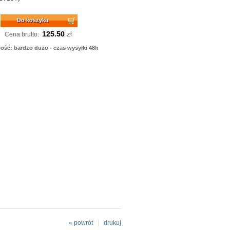
Do koszyka
125.50
zł
Cena brutto:
ość: bardzo dużo - czas wysyłki 48h
« powrót
drukuj