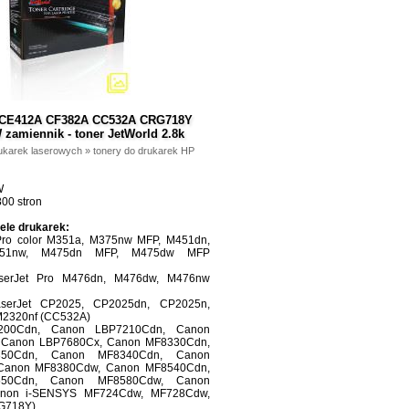
 CE412A CF382A CC532A CRG718Y
zamiennik - toner JetWorld 2.8k
ukarek laserowych
»
tonery do drukarek HP
W
00 stron
ele drukarek:
Pro color M351a, M375nw MFP, M451dn,
451nw, M475dn MFP, M475dw MFP
serJet Pro M476dn, M476dw, M476nw
serJet CP2025, CP2025dn, CP2025n,
M2320nf (CC532A)
200Cdn, Canon LBP7210Cdn, Canon
 Canon LBP7680Cx, Canon MF8330Cdn,
50Cdn, Canon MF8340Cdn, Canon
Canon MF8380Cdw, Canon MF8540Cdn,
50Cdn, Canon MF8580Cdw, Canon
non i-SENSYS MF724Cdw, MF728Cdw,
G718Y)