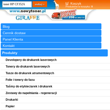
Wyszukiwarka
szukaj
Koszyk
Produktów w koszyku:
0
Blog
Cennik dostaw
Panel Klienta
Kontakt
Produkty
Developery do drukarek laserowych
Tonery do drukarek laserowych
Tusze do drukarek atramentowych
Folie i tonery do faxu
Taśmy do etykieciarek i drukarek
Zestawy do napełniania - regeneracji
Drukarki
Papier