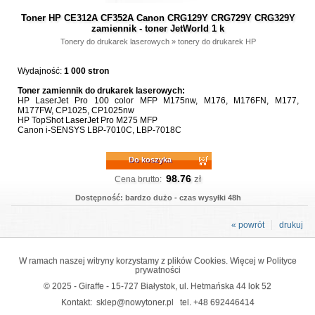
Toner HP CE312A CF352A Canon CRG129Y CRG729Y CRG329Y
zamiennik - toner JetWorld 1 k
Tonery do drukarek laserowych
»
tonery do drukarek HP
Wydajność:
1 000 stron
Toner zamiennik do drukarek laserowych:
HP LaserJet Pro 100 color MFP M175nw, M176, M176FN, M177,
M177FW, CP1025, CP1025nw
HP TopShot LaserJet Pro M275 MFP
Canon i-SENSYS LBP-7010C, LBP-7018C
Do koszyka
98.76
zł
Cena brutto:
Dostępność: bardzo dużo - czas wysyłki 48h
« powrót
drukuj
W ramach naszej witryny korzystamy z plików Cookies. Więcej w
Polityce
prywatności
© 2025 - Giraffe - 15-727 Białystok, ul. Hetmańska 44 lok 52
Kontakt:
sklep@nowytoner.pl
tel.
+48 692446414