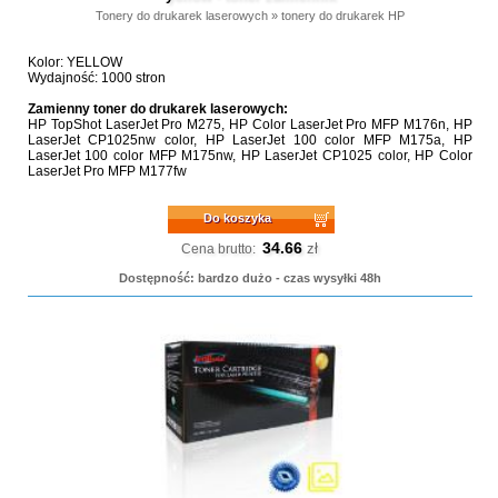
Tonery do drukarek laserowych
»
tonery do drukarek HP
Kolor: YELLOW
Wydajność: 1000 stron
Zamienny toner do drukarek laserowych:
HP TopShot LaserJet Pro M275, HP Color LaserJet Pro MFP M176n, HP
LaserJet CP1025nw color, HP LaserJet 100 color MFP M175a, HP
LaserJet 100 color MFP M175nw, HP LaserJet CP1025 color, HP Color
LaserJet Pro MFP M177fw
Do koszyka
34.66
zł
Cena brutto:
Dostępność: bardzo dużo - czas wysyłki 48h