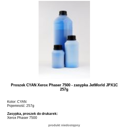
Proszek CYAN Xerox Phaser 7500 - zasypka JetWorld JPX1C
257g
Kolor: CYAN
Pojemność: 257g
Zasypka, proszek do drukarek:
Xerox Phaser 7500
produkt niedostępny