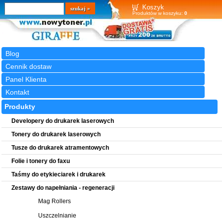
Wyszukiwarka
szukaj
Koszyk
Produktów w koszyku:
0
Blog
Cennik dostaw
Panel Klienta
Kontakt
Produkty
Developery do drukarek laserowych
Tonery do drukarek laserowych
Tusze do drukarek atramentowych
Folie i tonery do faxu
Taśmy do etykieciarek i drukarek
Zestawy do napełniania - regeneracji
Mag Rollers
Uszczelnianie