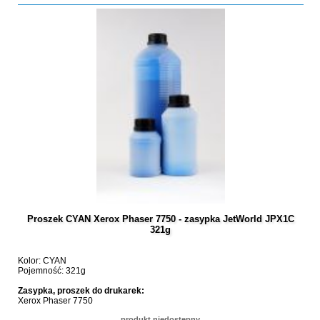
Proszek CYAN Xerox Phaser 7750 - zasypka JetWorld JPX1C
321g
Kolor: CYAN
Pojemność: 321g
Zasypka, proszek do drukarek:
Xerox Phaser 7750
produkt niedostępny