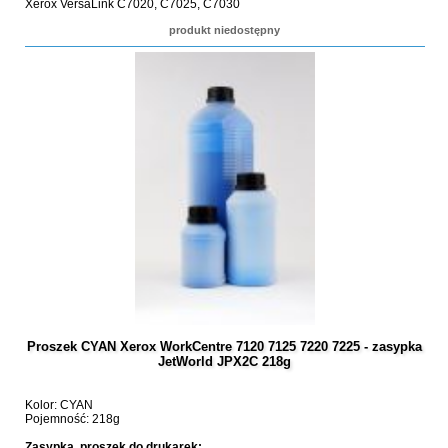
Xerox VersaLink C7020, C7025, C7030
produkt niedostępny
Proszek CYAN Xerox WorkCentre 7120 7125 7220 7225 - zasypka
JetWorld JPX2C 218g
Kolor: CYAN
Pojemność: 218g
Zasypka, proszek do drukarek: