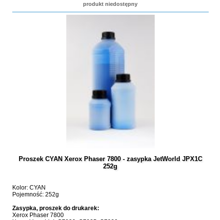
produkt niedostępny
Proszek CYAN Xerox Phaser 7800 - zasypka JetWorld JPX1C
252g
Kolor: CYAN
Pojemność: 252g
Zasypka, proszek do drukarek:
Xerox Phaser 7800