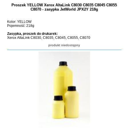
Proszek YELLOW Xerox AltaLink C8030 C8035 C8045 C8055
C8070 - zasypka JetWorld JPX2Y 218g
Kolor: YELLOW
Pojemność: 218g
Zasypka, proszek do drukarek:
Xerox AltaLink C8030, C8035, C8045, C8055, C8070
produkt niedostępny