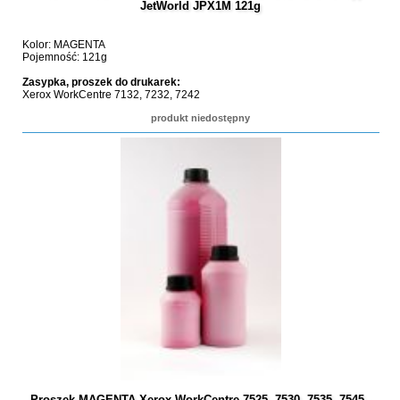
JetWorld JPX1M 121g
Kolor: MAGENTA
Pojemność: 121g
Zasypka, proszek do drukarek:
Xerox WorkCentre 7132, 7232, 7242
produkt niedostępny
Proszek MAGENTA Xerox WorkCentre 7525, 7530, 7535, 7545 -