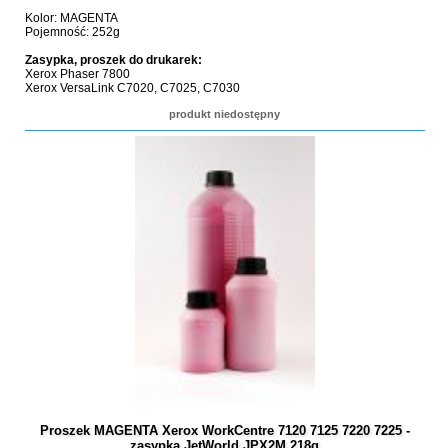
Kolor: MAGENTA
Pojemność: 252g
Zasypka, proszek do drukarek:
Xerox Phaser 7800
Xerox VersaLink C7020, C7025, C7030
produkt niedostępny
Proszek MAGENTA Xerox WorkCentre 7120 7125 7220 7225 -
zasypka JetWorld JPX2M 218g