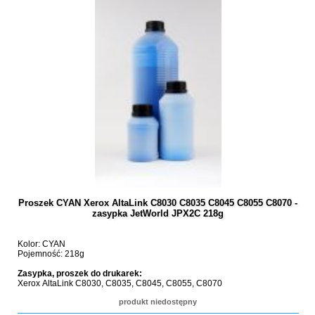
Proszek CYAN Xerox AltaLink C8030 C8035 C8045 C8055 C8070 -
zasypka JetWorld JPX2C 218g
Kolor: CYAN
Pojemność: 218g
Zasypka, proszek do drukarek:
Xerox AltaLink C8030, C8035, C8045, C8055, C8070
produkt niedostępny